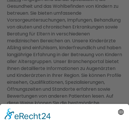
Gesundheit und das Wohlbefinden von Kindern zu
betreuen. Sie bieten umfassende
Vorsorgeuntersuchungen, Impfungen, Behandlung
von akuten und chronischen Erkrankungen sowie
Beratung für Eltern in verschiedenen
medizinischen Bereichen an. Unsere Kinderärzte
Aßling sind einfühlsam, kinderfreundlich und haben
langjährige Erfahrung in der Betreuung von Kindern
aller Altersgruppen. Unser Branchenportal bietet
Ihnen detaillierte Informationen zu Augenärzten
und Kinderärzten in Ihrer Region. Sie können Profile
einsehen, Qualifikationen, Spezialisierungen,
Öffnungszeiten und Standorte erfahren sowie
Bewertungen von anderen Patienten lesen. Auf
diese Weise können Sie die bestmögliche
Entscheidung für die Gesundheit Ihrer Familie
treffen. Vertrauen Sie auf unsere Plattform, um die
besten Augenärzte und Kinderärzte in Ihrer Nähe