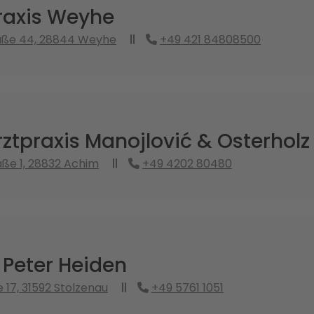
axis Weyhe
raße 44, 28844 Weyhe
+49 421 84808500
tpraxis Manojlović & Osterholz
ße 1, 28832 Achim
+49 4202 80480
 Peter Heiden
 17, 31592 Stolzenau
+49 5761 1051