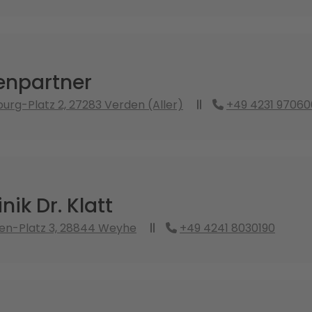
enpartner
urg-Platz 2, 27283 Verden (Aller)
+49 4231 9706
nik Dr. Klatt
en-Platz 3, 28844 Weyhe
+49 4241 8030190