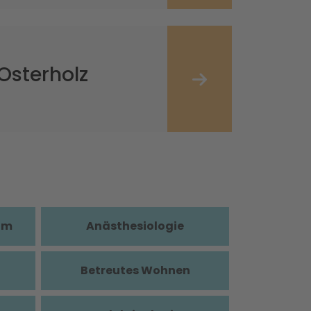
Osterholz
im
Anästhesiologie
Betreutes Wohnen