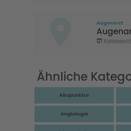
Augenarzt
Augenarz
Königsworth
Ähnliche Katego
Akupunktur
Angiologie