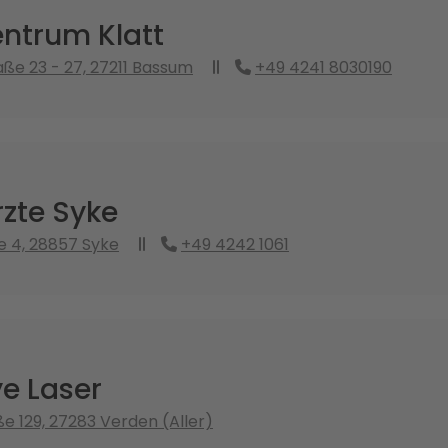
ntrum Klatt
ße 23 - 27, 27211 Bassum
+49 4241 8030190
zte Syke
 4, 28857 Syke
+49 4242 1061
e Laser
e 129, 27283 Verden (Aller)