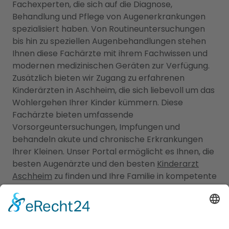
Fachexperten, die sich auf die Diagnose,
Behandlung und Pflege von Augenerkrankungen
spezialisiert haben. Von Routineuntersuchungen
bis hin zu speziellen Augenbehandlungen stehen
Ihnen diese Fachärzte mit ihrem Fachwissen und
modernen medizinischen Geräten zur Verfügung.
Zusätzlich bieten wir Zugang zu erfahrenen
Kinderärzten in Aschheim, die sich liebevoll um das
Wohlergehen Ihrer Kinder kümmern. Diese
Fachärzte bieten umfassende
Vorsorgeuntersuchungen, Impfungen und
behandeln akute und chronische Erkrankungen
Ihrer Kleinen. Unser Portal ermöglicht es Ihnen, die
besten Augenärzte und den besten
Kinderarzt
Aschheim
zu finden und Ihre Familie in kompetente
Hände zu legen. Vertrauen Sie auf unsere sorgfältig
ausgewählten Fachexperten, um die optimale
Gesundheit Ihrer Augen und die Ihrer Liebsten zu
gewährleisten.