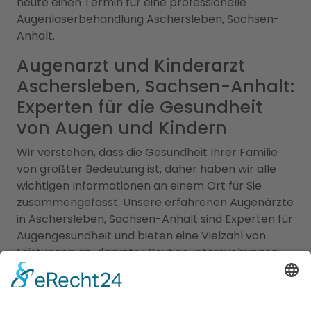
heute einen Termin für eine professionelle
Augenlaserbehandlung Aschersleben, Sachsen-
Anhalt.
Augenarzt und Kinderarzt
Aschersleben, Sachsen-Anhalt:
Experten für die Gesundheit
von Augen und Kindern
Wir verstehen, dass die Gesundheit Ihrer Familie
von größter Bedeutung ist, daher haben wir alle
wichtigen Informationen an einem Ort für Sie
zusammengefasst. Unsere erfahrenen Augenärzte
in Aschersleben, Sachsen-Anhalt sind Experten für
Augengesundheit und bieten eine Vielzahl von
Leistungen an, darunter Routineuntersuchungen,
Sehtests, Brillen- und Kontaktlinsenanpassungen
sowie die Behandlung von Augenkrankheiten. Sie
verwenden modernste Technologien, um genaue