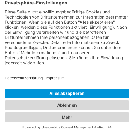
Diagnosen zu stellen und eine optimale
Versorgung zu gewährleisten. Für die kleinen
Patienten bieten wir Ihnen zudem eine Übersicht
an qualifizierten Kinderärzten in Aschersleben,
Sachsen-Anhalt, die sich umfassend um das
Wohlergehen Ihrer Kinder kümmern. Von
Vorsorgeuntersuchungen und Impfungen bis hin
zur Behandlung von Kinderkrankheiten stehen sie
Ihnen mit ihrer Expertise zur Seite. Vertrauen Sie
auf unser Branchenportal, um den besten
Kinderarzt Aschersleben, Sachsen-Anhalt
zu
finden. Wir bieten Ihnen detaillierte Informationen
zu den Ärzten, ihren Fachgebieten, Öffnungszeiten
und Standorten. Sorgen Sie für die Gesundheit
Ihrer Familie, indem Sie die besten medizinischen
Fachkräfte für Augen- und Kinderheilkunde in
Aschersleben, Sachsen-Anhalt finden.