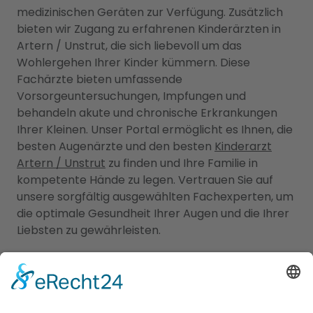
medizinischen Geräten zur Verfügung. Zusätzlich
bieten wir Zugang zu erfahrenen Kinderärzten in
Artern / Unstrut, die sich liebevoll um das
Wohlergehen Ihrer Kinder kümmern. Diese
Fachärzte bieten umfassende
Vorsorgeuntersuchungen, Impfungen und
behandeln akute und chronische Erkrankungen
Ihrer Kleinen. Unser Portal ermöglicht es Ihnen, die
besten Augenärzte und den besten
Kinderarzt
Artern / Unstrut
zu finden und Ihre Familie in
kompetente Hände zu legen. Vertrauen Sie auf
unsere sorgfältig ausgewählten Fachexperten, um
die optimale Gesundheit Ihrer Augen und die Ihrer
Liebsten zu gewährleisten.
Jetzt Augenarzt finden!