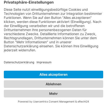
Bei uns finden Sie eine breite Auswahl an
hochqualifizierten Augenärzten und Kinderärzten
in Armsheim, Rheinhessen, die Ihnen die
bestmögliche medizinische Versorgung bieten.
Unsere Augenärzte sind Experten auf ihrem Gebiet
und verfügen über langjährige Erfahrung in der
Diagnose, Behandlung und Pflege von
Augenerkrankungen. Sie verwenden modernste
Technologien und bieten eine Vielzahl von
Leistungen an, darunter Routineuntersuchungen,
Augenlaserbehandlungen, Brillen- und
Kontaktlinsenanpassungen sowie die Behandlung
von Augenerkrankungen bei Erwachsenen. Für
unsere jüngsten Patienten bieten wir eine
sorgfältig ausgewählte Liste von Kinderärzten, die
sich auf die einzigartigen Bedürfnisse von Kindern
spezialisiert haben. Diese Ärzte bieten
Vorsorgeuntersuchungen, Impfungen,