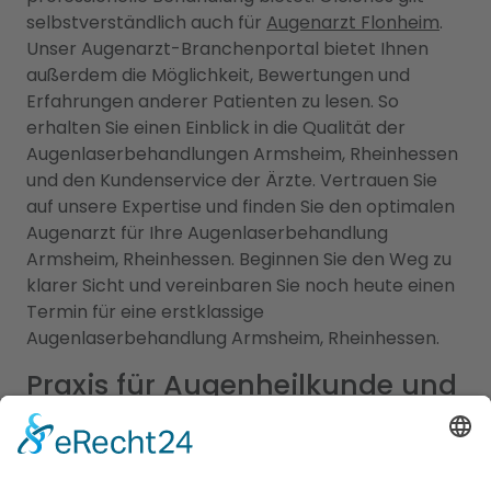
selbstverständlich auch für
Augenarzt Flonheim
.
Unser Augenarzt-Branchenportal bietet Ihnen
außerdem die Möglichkeit, Bewertungen und
Erfahrungen anderer Patienten zu lesen. So
erhalten Sie einen Einblick in die Qualität der
Augenlaserbehandlungen Armsheim, Rheinhessen
und den Kundenservice der Ärzte. Vertrauen Sie
auf unsere Expertise und finden Sie den optimalen
Augenarzt für Ihre Augenlaserbehandlung
Armsheim, Rheinhessen. Beginnen Sie den Weg zu
klarer Sicht und vereinbaren Sie noch heute einen
Termin für eine erstklassige
Augenlaserbehandlung Armsheim, Rheinhessen.
Praxis für Augenheilkunde und
Kindermedizin in Armsheim,
Rheinhessen: Spezialisierte
Versorgung für Groß und Klein