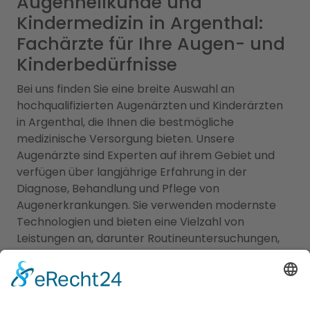
Augenheilkunde und
Kindermedizin in Argenthal:
Fachärzte für Ihre Augen- und
Kinderbedürfnisse
Bei uns finden Sie eine breite Auswahl an
hochqualifizierten Augenärzten und Kinderärzten
in Argenthal, die Ihnen die bestmögliche
medizinische Versorgung bieten. Unsere
Augenärzte sind Experten auf ihrem Gebiet und
verfügen über langjährige Erfahrung in der
Diagnose, Behandlung und Pflege von
Augenerkrankungen. Sie verwenden modernste
Technologien und bieten eine Vielzahl von
Leistungen an, darunter Routineuntersuchungen,
Augenlaserbehandlungen, Brillen- und
Kontaktlinsenanpassungen sowie die Behandlung
von Augenerkrankungen bei Erwachsenen. Für
unsere jüngsten Patienten bieten wir eine