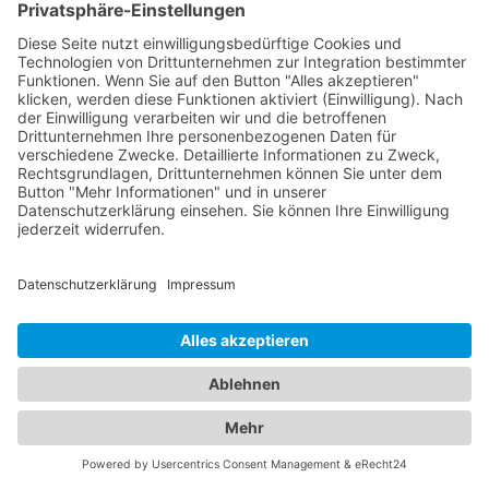
sorgfältig ausgewählte Liste von Kinderärzten, die
sich auf die einzigartigen Bedürfnisse von Kindern
spezialisiert haben. Diese Ärzte bieten
Vorsorgeuntersuchungen, Impfungen,
Behandlungen von Kinderkrankheiten und eine
einfühlsame Betreuung an, um sicherzustellen,
dass Ihre Kinder gesund und glücklich aufwachsen.
Verlassen Sie sich auf unser Branchenportal, um
den besten Augenarzt und
Kinderarzt Argenthal
zu
finden. Sorgen Sie für die Gesundheit Ihrer Augen
und die Ihrer Familie, indem Sie sich auf die
Fachkompetenz und Erfahrung unserer Ärzte
verlassen.
Jetzt Augenarzt finden!