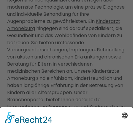
modernste Technologie, um eine präzise Diagnose
und individuelle Behandlung für Ihre
Augenprobleme zu gewährleisten. Ein
Kinderarzt
Amöneburg
hingegen sind darauf spezialisiert, die
Gesundheit und das Wohlbefinden von Kindern zu
betreuen. Sie bieten umfassende
Vorsorgeuntersuchungen, Impfungen, Behandlung
von akuten und chronischen Erkrankungen sowie
Beratung für Eltern in verschiedenen
medizinischen Bereichen an. Unsere Kinderärzte
Amöneburg sind einfühlsam, kinderfreundlich und
haben langjährige Erfahrung in der Betreuung von
Kindern aller Altersgruppen. Unser
Branchenportal bietet Ihnen detaillierte
Informationen zu Augenärzten und Kinderärzten in
Ihrer Region. Sie können Profile einsehen,
Qualifikationen, Spezialisierungen, Öffnungszeiten
und Standorte erfahren sowie Bewertungen von