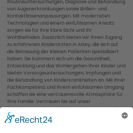
Routineuntersuchungen, Diagnose und Behandlung
von Augenerkrankungen sowie Brillen- und
Kontaktlinsenanpassungen. Mit modernsten
Technologien und einem einfühlsamen Ansatz
sorgen sie für Ihre klare Sicht und Ihr
Wohlbefinden. Zusätzlich bieten wir Ihnen Zugang
zu erfahrenen Kinderärzten in Alzey, die sich auf
die Betreuung der kleinen Patienten spezialisiert
haben. Sie kümmern sich um die Gesundheit,
Entwicklung und das Wohlergehen Ihrer Kinder und
bieten Vorsorgeuntersuchungen, Impfungen und
die Behandlung von Kinderkrankheiten an. Mit ihrer
Fachkompetenz und ihrem einfühlsamen Umgang
schaffen sie eine vertrauensvolle Atmosphäre für
Ihre Familie. Vertrauen Sie auf unser
Branchenportal, um den besten Augenarzt und
Kinderarzt Alzey
zu finden. Sorgen Sie dafür, dass
die Gesundheit Ihrer Augen und die Ihrer Familie in
den besten Händen sind.