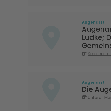
Augenarzt
Augenärz
Lüdke; D
Gemeins
Kressenstei
Augenarzt
Die Auge
Unterer Mark