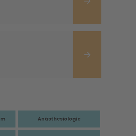
im
Anästhesiologie