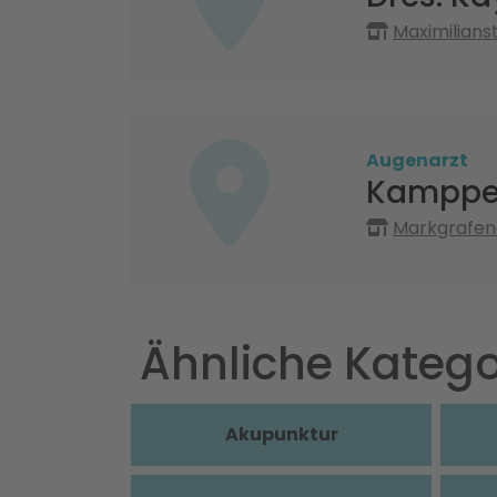
Maximilians
Augenarzt
Kamppe
Markgrafena
Ähnliche Katego
Akupunktur