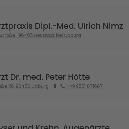
tpraxis Dipl.-Med. Ulrich Nimz
Straße , 96465 Neustadt bei Coburg
t Dr. med. Peter Hötte
aße 26, 96450 Coburg
+49 9561 871687
yser und Krehn, Augenärzte