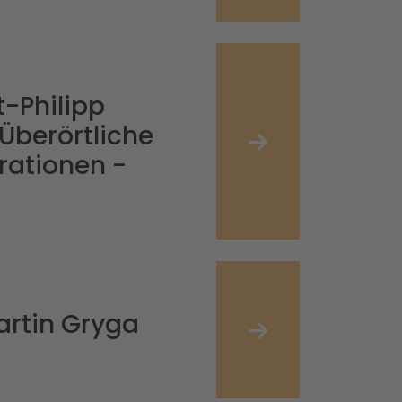
t-Philipp
 Überörtliche
rationen -
artin Gryga