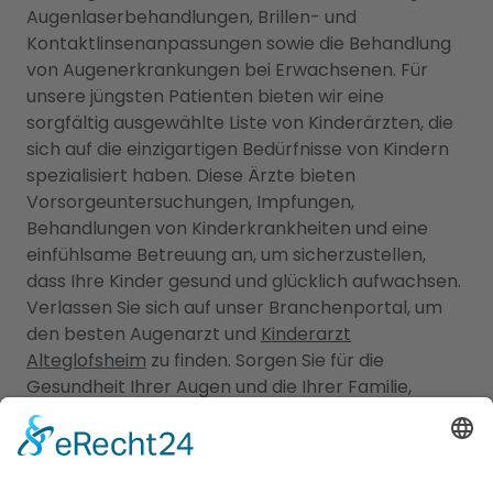
Augenlaserbehandlungen, Brillen- und
Kontaktlinsenanpassungen sowie die Behandlung
von Augenerkrankungen bei Erwachsenen. Für
unsere jüngsten Patienten bieten wir eine
sorgfältig ausgewählte Liste von Kinderärzten, die
sich auf die einzigartigen Bedürfnisse von Kindern
spezialisiert haben. Diese Ärzte bieten
Vorsorgeuntersuchungen, Impfungen,
Behandlungen von Kinderkrankheiten und eine
einfühlsame Betreuung an, um sicherzustellen,
dass Ihre Kinder gesund und glücklich aufwachsen.
Verlassen Sie sich auf unser Branchenportal, um
den besten Augenarzt und
Kinderarzt
Alteglofsheim
zu finden. Sorgen Sie für die
Gesundheit Ihrer Augen und die Ihrer Familie,
indem Sie sich auf die Fachkompetenz und
Erfahrung unserer Ärzte verlassen.