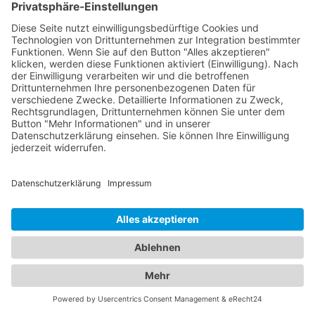
Sehtests, Brillen- und Kontaktlinsenanpassungen
sowie die Behandlung von Augenkrankheiten. Sie
verwenden modernste Technologien, um genaue
Diagnosen zu stellen und eine optimale
Versorgung zu gewährleisten. Für die kleinen
Patienten bieten wir Ihnen zudem eine Übersicht
an qualifizierten Kinderärzten in Allmendingen
(Württemberg), die sich umfassend um das
Wohlergehen Ihrer Kinder kümmern. Von
Vorsorgeuntersuchungen und Impfungen bis hin
zur Behandlung von Kinderkrankheiten stehen sie
Ihnen mit ihrer Expertise zur Seite. Vertrauen Sie
auf unser Branchenportal, um den besten
Kinderarzt Allmendingen (Württemberg)
zu finden.
Wir bieten Ihnen detaillierte Informationen zu den
Ärzten, ihren Fachgebieten, Öffnungszeiten und
Standorten. Sorgen Sie für die Gesundheit Ihrer
Familie, indem Sie die besten medizinischen