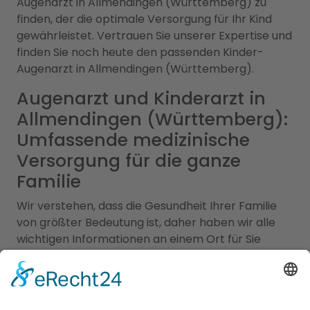
Augenarzt in Allmendingen (Württemberg) zu
finden, der die optimale Versorgung für Ihr Kind
gewährleistet. Vertrauen Sie unserer Expertise und
finden Sie noch heute den passenden Kinder-
Augenarzt in Allmendingen (Württemberg).
Augenarzt und Kinderarzt in
Allmendingen (Württemberg):
Umfassende medizinische
Versorgung für die ganze
Familie
Wir verstehen, dass die Gesundheit Ihrer Familie
von größter Bedeutung ist, daher haben wir alle
wichtigen Informationen an einem Ort für Sie
zusammengefasst. Unsere erfahrenen Augenärzte
in Allmendingen (Württemberg) sind Experten für
Augengesundheit und bieten eine Vielzahl von
Leistungen an, darunter Routineuntersuchungen,