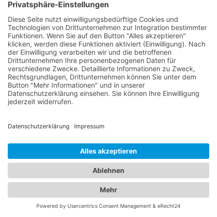
Vorsorgeuntersuchungen und Impfungen bis hin
zur Behandlung von Kinderkrankheiten stehen sie
Ihnen mit ihrer Expertise zur Seite. Vertrauen Sie
auf unser Branchenportal, um den besten
Kinderarzt Alling, Oberbayern
zu finden. Wir bieten
Ihnen detaillierte Informationen zu den Ärzten,
ihren Fachgebieten, Öffnungszeiten und
Standorten. Sorgen Sie für die Gesundheit Ihrer
Familie, indem Sie die besten medizinischen
Fachkräfte für Augen- und Kinderheilkunde in
Alling, Oberbayern finden.
Jetzt Augenarzt finden!