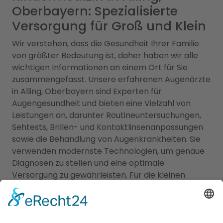
Oberbayern: Spezialisierte
Versorgung für Groß und Klein
Wir verstehen, dass die Gesundheit Ihrer Familie
von größter Bedeutung ist, daher haben wir alle
wichtigen Informationen an einem Ort für Sie
zusammengefasst. Unsere erfahrenen Augenärzte
in Alling, Oberbayern sind Experten für
Augengesundheit und bieten eine Vielzahl von
Leistungen an, darunter Routineuntersuchungen,
Sehtests, Brillen- und Kontaktlinsenanpassungen
sowie die Behandlung von Augenkrankheiten. Sie
verwenden modernste Technologien, um genaue
Diagnosen zu stellen und eine optimale
Versorgung zu gewährleisten. Für die kleinen
Patienten bieten wir Ihnen zudem eine Übersicht
an qualifizierten Kinderärzten in Alling,
Oberbayern, die sich umfassend um das
Wohlergehen Ihrer Kinder kümmern. Von