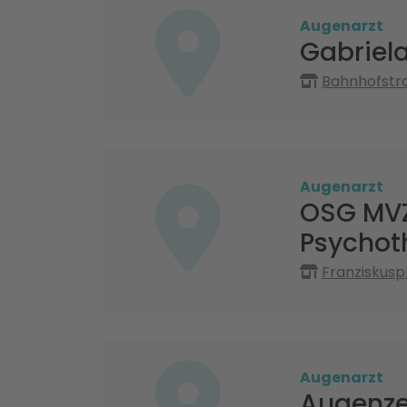
Augenarzt
Gabriela
Bahnhofstra
Augenarzt
OSG MVZ
Psychot
Franziskusp
Augenarzt
Augenze