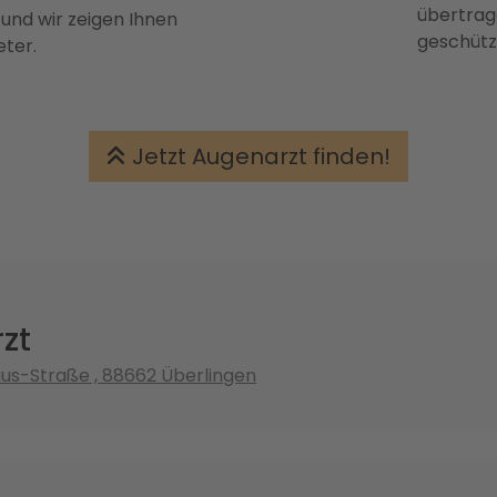
übertrage
 und wir zeigen Ihnen
geschütz
eter.
Jetzt Augenarzt finden!
zt
us-Straße , 88662 Überlingen