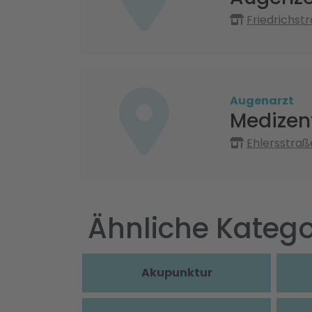
Friedrichst
Augenarzt
Medizent
Ehlersstraß
Ähnliche Katego
Akupunktur