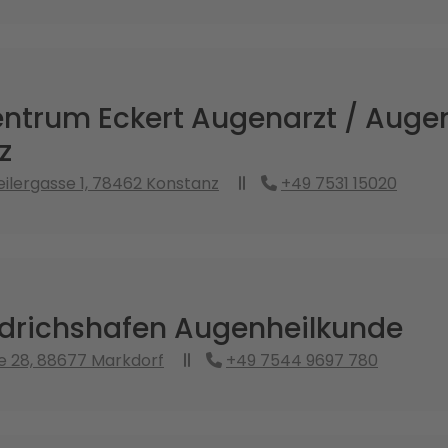
ntrum Eckert Augenarzt / Auge
z
lergasse 1, 78462 Konstanz
+49 7531 15020
edrichshafen Augenheilkunde
e 28, 88677 Markdorf
+49 7544 9697 780