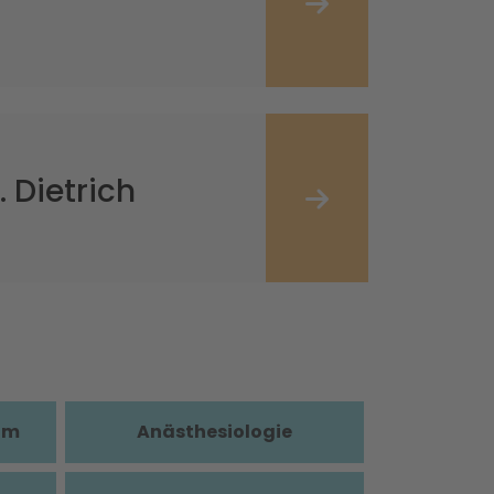
 Dietrich
im
Anästhesiologie