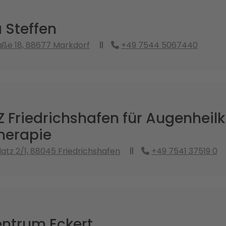
 Steffen
ße 18, 88677 Markdorf
+49 7544 5067440
 Friedrichshafen für Augenheil
herapie
latz 2/1, 88045 Friedrichshafen
+49 7541 37519 0
ntrum Eckert