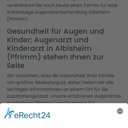
vereinbaren Sie noch heute einen Termin für eine
erstklassige Augenlaserbehandlung Albisheim
(Pfrimm).
Gesundheit für Augen und
Kinder: Augenarzt und
Kinderarzt in Albisheim
(Pfrimm) stehen Ihnen zur
Seite
Wir verstehen, dass die Gesundheit Ihrer Familie
von größter Bedeutung ist, daher haben wir alle
wichtigen Informationen an einem Ort für Sie
zusammengefasst. Unsere erfahrenen Augenärzte
in Albisheim (Pfrimm) sind Experten für
Augengesundheit und bieten eine Vielzahl von
Leistungen an, darunter Routineuntersuchungen,
Sehtests, Brillen- und Kontaktlinsenanpassungen