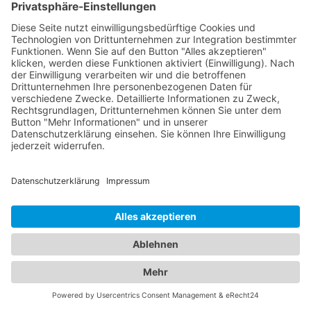
sowie die Behandlung von Augenkrankheiten. Sie
verwenden modernste Technologien, um genaue
Diagnosen zu stellen und eine optimale
Versorgung zu gewährleisten. Für die kleinen
Patienten bieten wir Ihnen zudem eine Übersicht
an qualifizierten Kinderärzten in Albisheim
(Pfrimm), die sich umfassend um das
Wohlergehen Ihrer Kinder kümmern. Von
Vorsorgeuntersuchungen und Impfungen bis hin
zur Behandlung von Kinderkrankheiten stehen sie
Ihnen mit ihrer Expertise zur Seite. Vertrauen Sie
auf unser Branchenportal, um den besten
Kinderarzt Albisheim (Pfrimm)
zu finden. Wir
bieten Ihnen detaillierte Informationen zu den
Ärzten, ihren Fachgebieten, Öffnungszeiten und
Standorten. Sorgen Sie für die Gesundheit Ihrer
Familie, indem Sie die besten medizinischen
Fachkräfte für Augen- und Kinderheilkunde in
Albisheim (Pfrimm) finden.