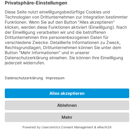
Aichhalden bei Schramberg:
Umfassende medizinische
Versorgung für die ganze
Familie
Hier finden Sie alle Informationen, die Sie
benötigen, um die beste medizinische Versorgung
für Ihre Familie zu gewährleisten. Unsere
Augenärzte in Aichhalden bei Schramberg sind
hochqualifiziert und spezialisiert auf die
Behandlung und Pflege Ihrer Augengesundheit. Sie
bieten eine breite Palette von Dienstleistungen,
einschließlich Routineuntersuchungen, Diagnose
und Behandlung von Augenerkrankungen sowie
Brillen- und Kontaktlinsenanpassungen. Mit
modernsten Technologien und einem
einfühlsamen Ansatz sorgen sie für Ihre klare Sicht
und Ihr Wohlbefinden. Zusätzlich bieten wir Ihnen