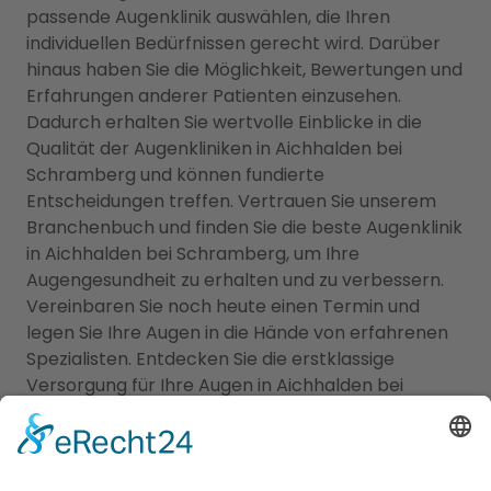
passende Augenklinik auswählen, die Ihren
individuellen Bedürfnissen gerecht wird. Darüber
hinaus haben Sie die Möglichkeit, Bewertungen und
Erfahrungen anderer Patienten einzusehen.
Dadurch erhalten Sie wertvolle Einblicke in die
Qualität der Augenkliniken in Aichhalden bei
Schramberg und können fundierte
Entscheidungen treffen. Vertrauen Sie unserem
Branchenbuch und finden Sie die beste Augenklinik
in Aichhalden bei Schramberg, um Ihre
Augengesundheit zu erhalten und zu verbessern.
Vereinbaren Sie noch heute einen Termin und
legen Sie Ihre Augen in die Hände von erfahrenen
Spezialisten. Entdecken Sie die erstklassige
Versorgung für Ihre Augen in Aichhalden bei
Schramberg mit unserem vertrauenswürdigen
Branchenbuch!
Augenarzt und Kinderarzt in