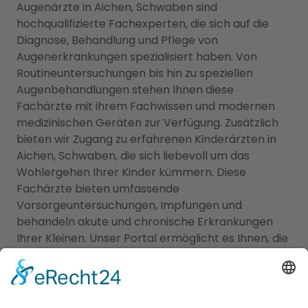
Augenärzte in Aichen, Schwaben sind
hochqualifizierte Fachexperten, die sich auf die
Diagnose, Behandlung und Pflege von
Augenerkrankungen spezialisiert haben. Von
Routineuntersuchungen bis hin zu speziellen
Augenbehandlungen stehen Ihnen diese
Fachärzte mit ihrem Fachwissen und modernen
medizinischen Geräten zur Verfügung. Zusätzlich
bieten wir Zugang zu erfahrenen Kinderärzten in
Aichen, Schwaben, die sich liebevoll um das
Wohlergehen Ihrer Kinder kümmern. Diese
Fachärzte bieten umfassende
Vorsorgeuntersuchungen, Impfungen und
behandeln akute und chronische Erkrankungen
Ihrer Kleinen. Unser Portal ermöglicht es Ihnen, die
besten Augenärzte und den besten
Kinderarzt
Aichen, Schwaben
zu finden und Ihre Familie in
kompetente Hände zu legen. Vertrauen Sie auf
unsere sorgfältig ausgewählten Fachexperten, um