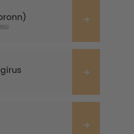
lbronn)
8950
girus