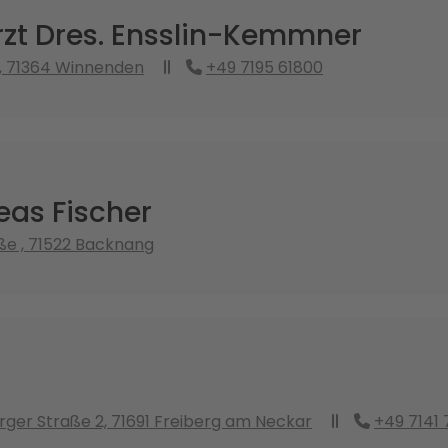
zt Dres. Ensslin-Kemmner
, 71364 Winnenden
+49 7195 61800
eas Fischer
ße , 71522 Backnang
er Straße 2, 71691 Freiberg am Neckar
+49 7141