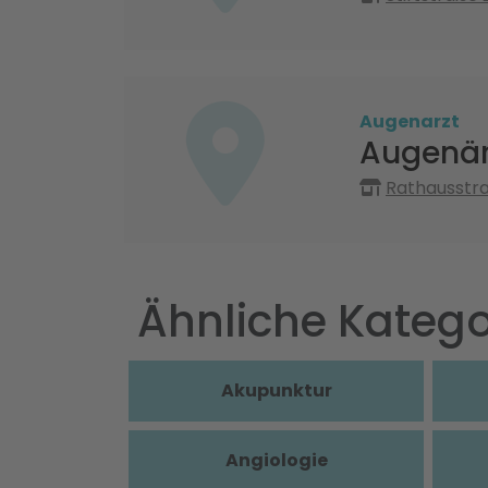
Augenarzt
Augenärz
Rathausstr
Ähnliche Katego
Akupunktur
Angiologie