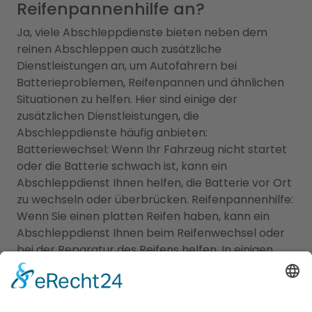
Reifenpannenhilfe an?
Ja, viele Abschleppdienste bieten neben dem
reinen Abschleppen auch zusätzliche
Dienstleistungen an, um Autofahrern bei
Batterieproblemen, Reifenpannen und ähnlichen
Situationen zu helfen. Hier sind einige der
zusätzlichen Dienstleistungen, die
Abschleppdienste häufig anbieten:
Batteriewechsel: Wenn Ihr Fahrzeug nicht startet
oder die Batterie schwach ist, kann ein
Abschleppdienst Ihnen helfen, die Batterie vor Ort
zu wechseln oder überbrücken. Reifenpannenhilfe:
Wenn Sie einen platten Reifen haben, kann ein
Abschleppdienst Ihnen beim Reifenwechsel oder
bei der Reparatur des Reifens helfen. In einigen
Fällen können sie auch einen Ersatzreifen zur
Verfügung stellen. Kraftstofflieferung: Wenn Ihnen
der Treibstoff ausgegangen ist, kann ein