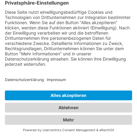
Abschleppdienst Ihnen Benzin oder Diesel direkt
vor Ort liefern, damit Sie Ihre Fahrt fortsetzen
können. Türöffnung: Wenn Sie versehentlich Ihre
Schlüssel im Fahrzeug eingeschlossen haben, kann
ein Abschleppdienst Ihnen bei der Türöffnung
helfen, damit Sie wieder Zugang zu Ihrem Fahrzeug
erhalten. Es ist wichtig zu beachten, dass nicht alle
Abschleppdienste alle diese zusätzlichen
Dienstleistungen anbieten. Daher sollten Sie vorab
mit dem Abschleppdienst in Ihrer Region Kontakt
aufnehmen, um zu erfahren, welche spezifischen
Dienstleistungen sie anbieten.
Finden Sie den passenden
Abschleppdienst und das
ideale Hotel - Unser
Branchenportal macht es
möglich