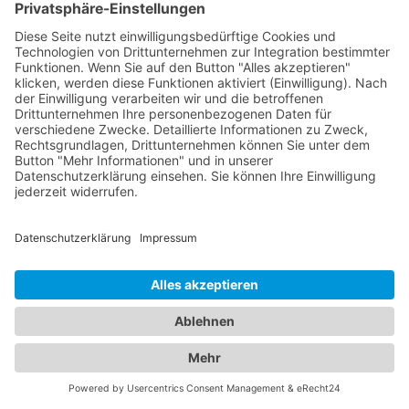
einer Fahrzeugpanne oder eines Unfalls schnell
und effizient helfen. Informieren Sie sich über ihre
Dienstleistungen, Erreichbarkeit und
Kundenerfahrungen, um die beste Wahl für Ihre
Bedürfnisse zu treffen. Gleichzeitig bieten wir Ihnen
umfangreiche Informationen zu erstklassigen
Hotels. Egal ob Sie nach einem luxuriösen Resort,
einem charmanten Boutique-Hotel oder einem
gemütlichen Bed & Breakfast suchen - unser
Branchenportal präsentiert Ihnen eine breite
Palette an Unterkunftsoptionen. Informieren Sie
sich über Ausstattung, Lage, Preise und
Verfügbarkeit, um Ihren idealen Aufenthalt zu
planen. Unser Branchenportal vereint die besten
Informationen zu Abschleppdiensten und Hotels.
Wir legen Wert darauf, Ihnen sowohl bei
unvorhergesehenen Fahrzeugproblemen als auch
bei der Suche nach komfortabler Unterkunft
behilflich zu sein. Verlassen Sie sich auf unsere