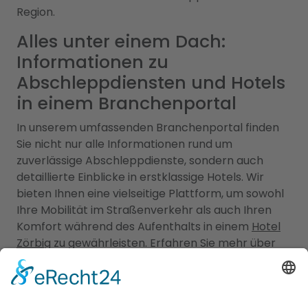
Region.
Alles unter einem Dach:
Informationen zu
Abschleppdiensten und Hotels
in einem Branchenportal
In unserem umfassenden Branchenportal finden
Sie nicht nur alle Informationen rund um
zuverlässige Abschleppdienste, sondern auch
detaillierte Einblicke in erstklassige Hotels. Wir
bieten Ihnen eine vielseitige Plattform, um sowohl
Ihre Mobilität im Straßenverkehr als auch Ihren
Komfort während des Aufenthalts in einem
Hotel
Zörbig
zu gewährleisten. Erfahren Sie mehr über
die verschiedenen Abschleppdienste in Ihrer
Region. Unsere Datenbank enthält eine Auswahl
an professionellen Anbietern, die Ihnen im Falle