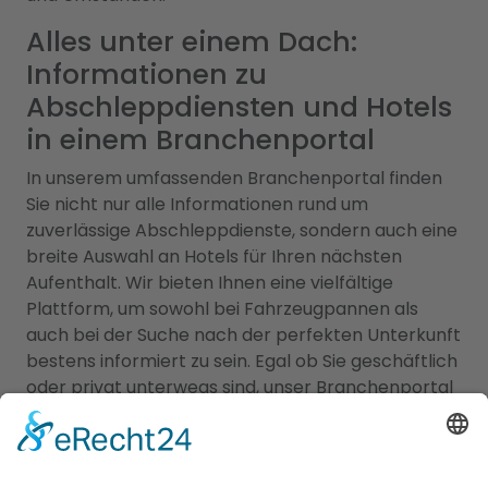
Alles unter einem Dach:
Informationen zu
Abschleppdiensten und Hotels
in einem Branchenportal
In unserem umfassenden Branchenportal finden
Sie nicht nur alle Informationen rund um
zuverlässige Abschleppdienste, sondern auch eine
breite Auswahl an Hotels für Ihren nächsten
Aufenthalt. Wir bieten Ihnen eine vielfältige
Plattform, um sowohl bei Fahrzeugpannen als
auch bei der Suche nach der perfekten Unterkunft
bestens informiert zu sein. Egal ob Sie geschäftlich
oder privat unterwegs sind, unser Branchenportal
präsentiert Ihnen eine Vielzahl von Hotels in
verschiedenen Preiskategorien und mit
unterschiedlichen Ausstattungen. Erfahren Sie