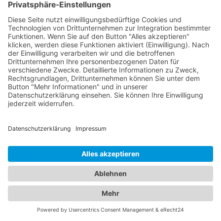
mehr über Lage, Zimmeroptionen,
Serviceleistungen und Verfügbarkeiten, um das
ideale
Hotel Zittau
für Ihren Aufenthalt zu finden.
Von luxuriösen 5-Sterne-Hotels bis hin zu
gemütlichen Bed & Breakfasts - bei uns werden Sie
fündig. Gleichzeitig bieten wir Ihnen umfassende
Informationen zu zuverlässigen
Abschleppdiensten in Ihrer Umgebung. Wenn Sie
eine Fahrzeugpanne haben oder abgeschleppt
werden müssen, können Sie auf unsere Datenbank
vertrauen, die Ihnen eine Liste qualifizierter
Abschleppdienste präsentiert. Informieren Sie sich
über ihre Dienstleistungen, Erreichbarkeit und
Kundenbewertungen, um im Notfall schnell
professionelle Hilfe zu erhalten. Unser
Branchenportal vereint die besten Informationen
zu Hotels und Abschleppdiensten. Ob Sie nach
einer komfortablen Unterkunft suchen oder bei
einer Fahrzeugpanne Unterstützung benötigen -