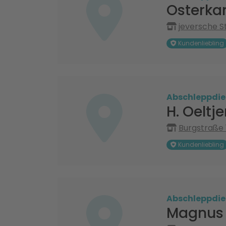
Osterka
jeversche St
Kundenliebling
Abschleppdie
H. Oelt
Burgstraße 
Kundenliebling
Abschleppdie
Magnus 