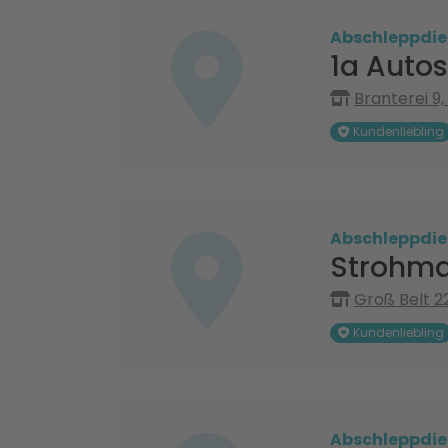
Abschleppdie
1a Autos
Branterei 9
Kundenliebling
Abschleppdie
Strohma
Groß Belt 2
Kundenliebling
Abschleppdie