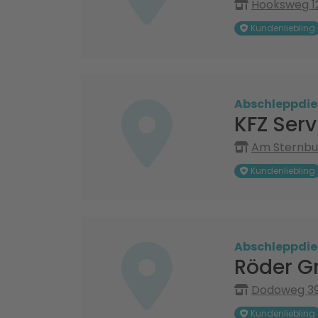
Hooksweg 12
Kundenliebling
Abschleppdie
KFZ Ser
Am Sternbus
Kundenliebling
Abschleppdie
Röder G
Dodoweg 39
Kundenliebling