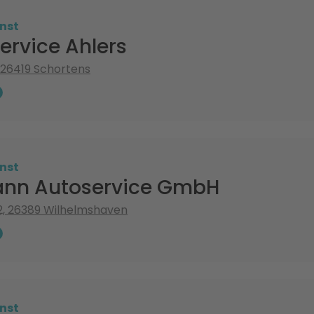
nst
ervice Ahlers
, 26419 Schortens
nst
nn Autoservice GmbH
2, 26389 Wilhelmshaven
nst