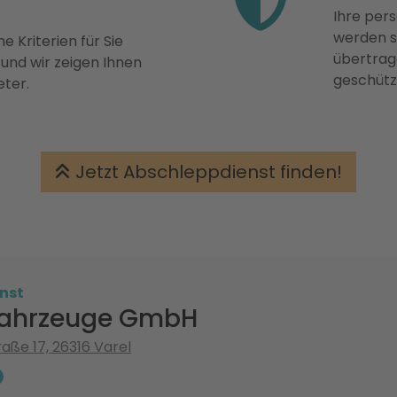
Ihre pers
werden st
e Kriterien für Sie
übertrage
 und wir zeigen Ihnen
geschütz
eter.
Jetzt Abschleppdienst finden!
nst
fahrzeuge GmbH
ße 17, 26316 Varel