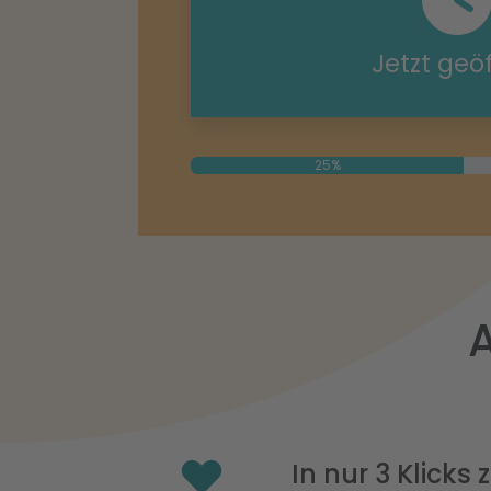
Jetzt geö
25%
A
In nur 3 Klicks