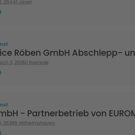
, 26441 Jever
nst
vice Röben GmbH Abschlepp- un
ch 3, 26180 Rastede
nst
mbH - Partnerbetrieb von EUR
, 26386 Wilhelmshaven