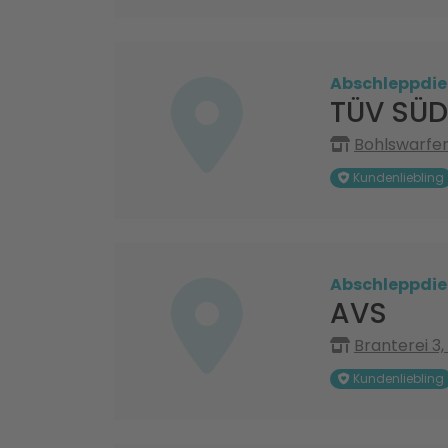
Abschleppdie
TÜV SÜD
Bohlswarfer
Kundenliebling
Abschleppdie
AVS
Branterei 3
Kundenliebling