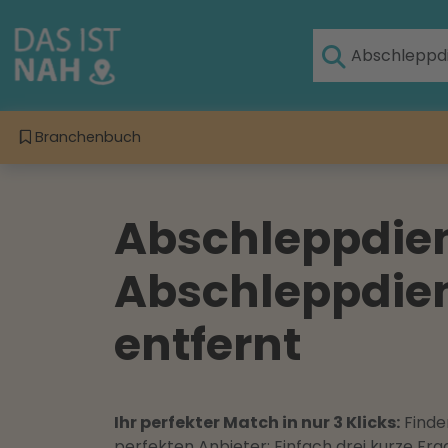
Branchenbuch
Abschleppdiens
Abschleppdiens
entfernt
Ihr perfekter Match in nur 3 Klicks:
Finden
perfekten Anbieter: Einfach drei kurze F