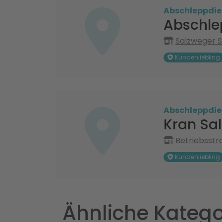
Abschleppdie
Abschle
Salzweger S
Kundenliebling
Abschleppdie
Kran Sa
Betriebsstr
Kundenliebling
Ähnliche Katego