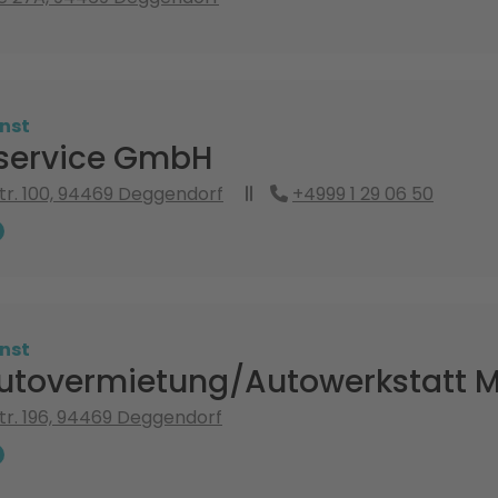
nst
service GmbH
Str. 100, 94469 Deggendorf
+4999 1 29 06 50
nst
utovermietung/Autowerkstatt M
Str. 196, 94469 Deggendorf