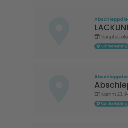
Abschleppdie
LACKUND
Hauptstraß
Kundenliebling
Abschleppdie
Abschle
Kamm 23, 9
Kundenliebling