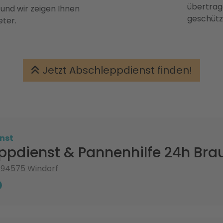
übertrage
 und wir zeigen Ihnen
geschütz
eter.
Jetzt Abschleppdienst finden!
nst
ppdienst & Pannenhilfe 24h Bra
 94575 Windorf