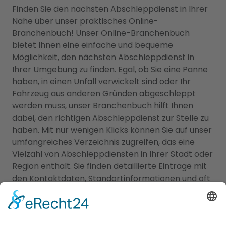
Finden Sie den nächsten Abschleppdienst in Ihrer
Nähe über unser praktisches Online-
Branchenbuch! Unser Online-Branchenbuch
bietet Ihnen eine einfache und bequeme
Möglichkeit, den nächsten Abschleppdienst in
Ihrer Umgebung zu finden. Egal, ob Sie eine Panne
haben, in einen Unfall verwickelt sind oder Ihr
Fahrzeug aus anderen Gründen abgeschleppt
werden muss, unser Branchenbuch hilft Ihnen
dabei, den richtigen Abschleppdienst zur Stelle zu
haben. Mit nur wenigen Klicks können Sie auf unser
umfangreiches Verzeichnis zugreifen, das eine
Vielzahl von Abschleppdiensten in Ihrer Stadt oder
Region enthält. Sie finden detaillierte Einträge mit
den Kontaktdaten, Standortinformationen und oft
auch Kundenbewertungen, um Ihnen bei der
Auswahl des passenden Abschleppdienstes zu
helfen. Unser Online-Branchenbuch ist rund um