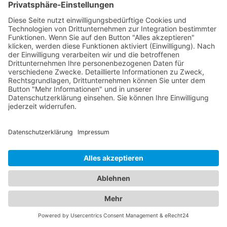
die Uhr verfügbar, so dass Sie jederzeit und an
jedem Ort den nächsten Abschleppdienst in Ihrer
Nähe finden können. Verlassen Sie sich auf unsere
zuverlässigen Informationen, um schnell und
effizient die Hilfe zu bekommen, die Sie benötigen.
Nutzen Sie jetzt unser Online-Branchenbuch, um
den nächsten Abschleppdienst in Ihrer Nähe zu
finden und seien Sie bestens vorbereitet, falls ein
Notfall eintritt.
Von Abschleppdiensten bis zu
komfortablen Unterkünften:
Alles, was Sie brauchen, an
einem Ort
In unserem umfassenden Branchenportal finden
Sie nicht nur alle Informationen rund um
zuverlässige Abschleppdienste, sondern auch
detaillierte Einblicke in erstklassige Hotels. Wir