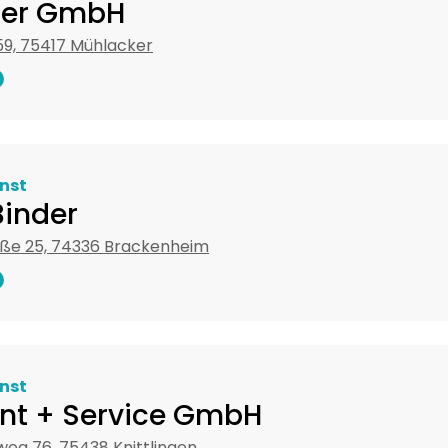
her GmbH
59, 75417 Mühlacker
nst
Binder
aße 25, 74336 Brackenheim
nst
ent + Service GmbH
eg 76, 75438 Knittlingen