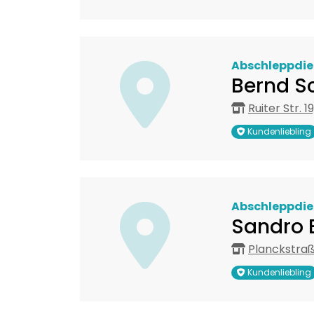
Abschleppdie
Bernd S
Ruiter Str. 
Kundenliebling
Abschleppdie
Sandro 
Planckstraß
Kundenliebling