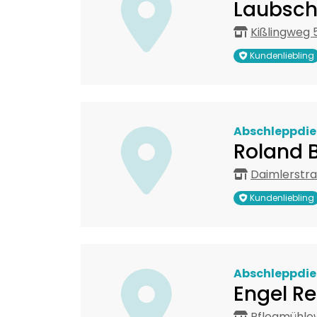
Laubsc
Kißlingweg 
Kundenliebling
Abschleppdie
Roland 
Daimlerstr
Kundenliebling
Abschleppdie
Engel R
Pflegmühlew