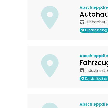
Abschleppdie
Autohau
Hilsbacher S
Kundenliebling
Abschleppdie
Fahrzeu
Industriest
Kundenliebling
Abschleppdie