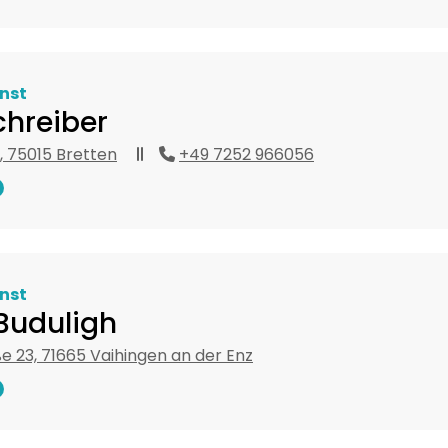
nst
chreiber
19, 75015 Bretten
+49 7252 966056
nst
Buduligh
e 23, 71665 Vaihingen an der Enz