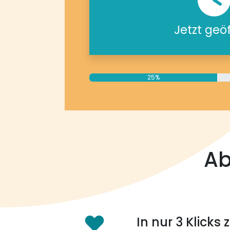
Jetzt geö
25%
Ab
In nur 3 Klicks