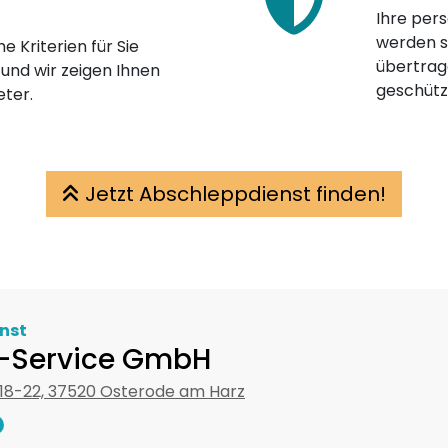
Ihre pers
werden st
e Kriterien für Sie
übertrage
 und wir zeigen Ihnen
geschütz
eter.
Jetzt Abschleppdienst finden!
nst
z.-Service GmbH
 18-22, 37520 Osterode am Harz