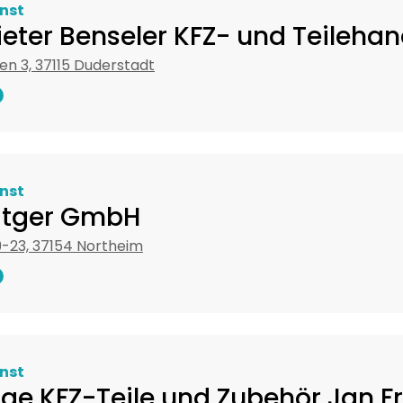
nst
eter Benseler KFZ- und Teilehan
n 3, 37115 Duderstadt
nst
itger GmbH
9-23, 37154 Northeim
nst
ge KFZ-Teile und Zubehör Jan F