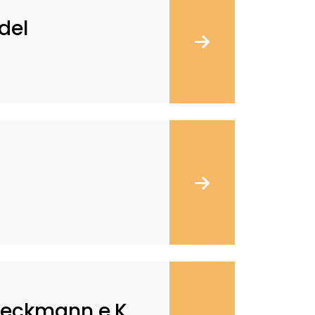
del
reckmann e.K.