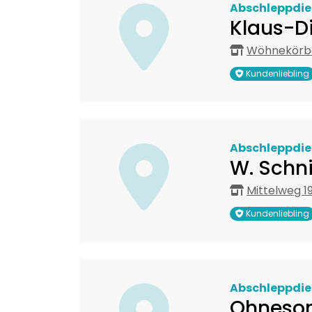
Abschleppdie
Klaus-Di
Wöhnekörbe
Kundenliebling
Abschleppdie
W. Schn
Mittelweg 1
Kundenliebling
Abschleppdie
Ohnesor