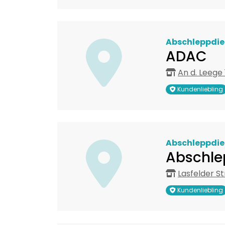
Abschleppdie
ADAC
An d. Leege
Kundenliebling
Abschleppdie
Abschle
Lasfelder S
Kundenliebling