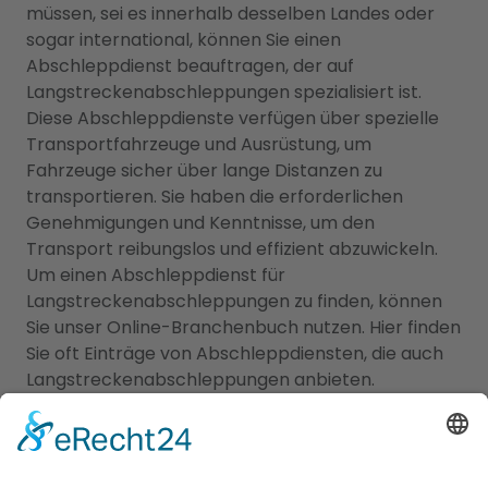
müssen, sei es innerhalb desselben Landes oder
sogar international, können Sie einen
Abschleppdienst beauftragen, der auf
Langstreckenabschleppungen spezialisiert ist.
Diese Abschleppdienste verfügen über spezielle
Transportfahrzeuge und Ausrüstung, um
Fahrzeuge sicher über lange Distanzen zu
transportieren. Sie haben die erforderlichen
Genehmigungen und Kenntnisse, um den
Transport reibungslos und effizient abzuwickeln.
Um einen Abschleppdienst für
Langstreckenabschleppungen zu finden, können
Sie unser Online-Branchenbuch nutzen. Hier finden
Sie oft Einträge von Abschleppdiensten, die auch
Langstreckenabschleppungen anbieten.
Überprüfen Sie die detaillierten Informationen in
den Einträgen, um sicherzustellen, dass der
Abschleppdienst Ihren Anforderungen entspricht.
Bitte beachten Sie, dass