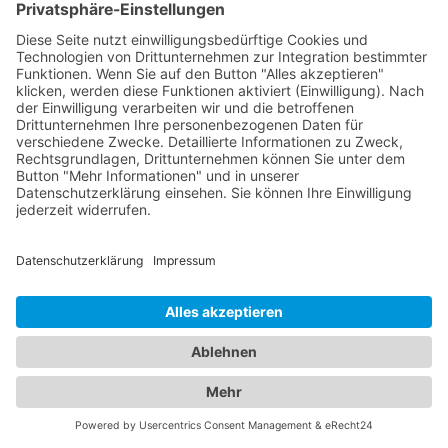
Langstreckenabschleppungen zusätzliche Kosten
und spezifische Vereinbarungen erfordern können.
Es ist ratsam, sich direkt mit dem Abschleppdienst
in Verbindung zu setzen, um alle Details und Kosten
im Voraus zu klären. Vertrauen Sie auf unser
Online-Branchenbuch, um einen Abschleppdienst
für Langstreckenabschleppungen zu finden und Ihr
Fahrzeug sicher an den gewünschten Zielort zu
bringen.
Von Abschleppdiensten bis zu
komfortablen Unterkünften:
Alles, was Sie brauchen, an
einem Ort
Unser umfangreiches Branchenportal bietet Ihnen
nicht nur alle Informationen rund um zuverlässige
Abschleppdienste, sondern auch eine breite