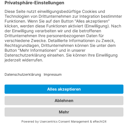
zu lassen.
Von Abschleppdiensten bis zu
komfortablen Unterkünften:
Alles, was Sie brauchen, an
einem Ort
In unserem umfassenden Branchenportal finden
Sie nicht nur alle Informationen rund um
zuverlässige Abschleppdienste, sondern auch
detaillierte Einblicke in erstklassige Hotels. Wir
bieten Ihnen eine vielseitige Plattform, um sowohl
Ihre Mobilität im Straßenverkehr als auch Ihren
Komfort während des Aufenthalts in einem
Hotel
Wolfhagen
zu gewährleisten. Erfahren Sie mehr
über die verschiedenen Abschleppdienste in Ihrer
Region. Unsere Datenbank enthält eine Auswahl
an professionellen Anbietern, die Ihnen im Falle
einer Fahrzeugpanne oder eines Unfalls schnell