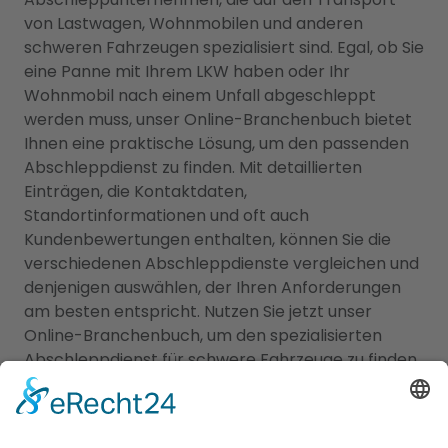
von Lastwagen, Wohnmobilen und anderen
schweren Fahrzeugen spezialisiert sind. Egal, ob Sie
eine Panne mit Ihrem LKW haben oder Ihr
Wohnmobil nach einem Unfall abgeschleppt
werden muss, unser Online-Branchenbuch bietet
Ihnen eine praktische Lösung, um den passenden
Abschleppdienst zu finden. Mit detaillierten
Einträgen, die Kontaktdaten,
Standortinformationen und oft auch
Kundenbewertungen enthalten, können Sie die
verschiedenen Abschleppdienste vergleichen und
denjenigen auswählen, der Ihren Anforderungen
am besten entspricht. Nutzen Sie jetzt unser
Online-Branchenbuch, um den spezialisierten
Abschleppdienst für schwere Fahrzeuge zu finden,
den Sie benötigen. Wir stellen sicher, dass Sie die
richtige Hilfe zur Verfügung haben, um schwere
Fahrzeuge professionell und sicher abschleppen