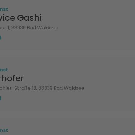
nst
vice Gashi
os 1, 88339 Bad Waldsee
nst
rhofer
chler-Straße 13, 88339 Bad Waldsee
nst