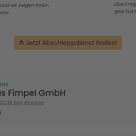
übertrage
 und wir zeigen Ihnen
geschütz
eter.
Jetzt Abschleppdienst finden!
nst
s Fimpel GmbH
 88339 Bad Waldsee