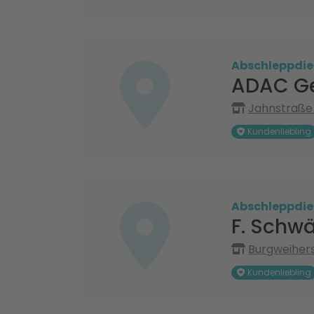
Abschleppdie
ADAC Ge
Jahnstraße
Kundenliebling
Abschleppdie
F. Schwä
Burgweiher
Kundenliebling