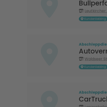
Bullper
Leutkircher
Kundenliebling
Abschleppdie
Autover
Waldseer St
Kundenliebling
Abschleppdie
CarTruck
Lanzenhofen