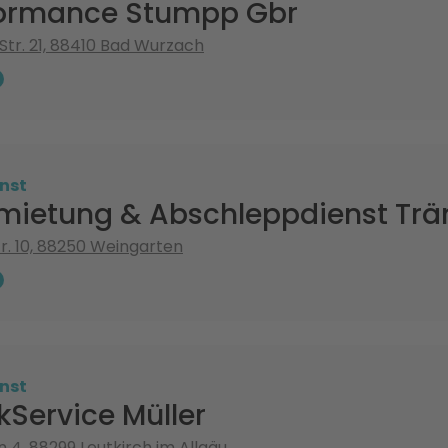
formance Stumpp Gbr
 Str. 21, 88410 Bad Wurzach
nst
mietung & Abschleppdienst Trä
r. 10, 88250 Weingarten
nst
Service Müller
 4, 88299 Leutkirch im Allgäu