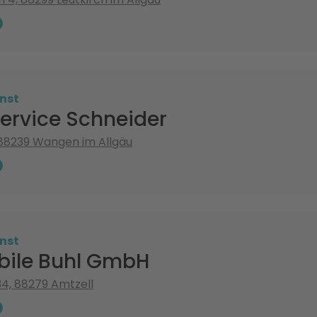
nst
ervice Schneider
 88239 Wangen im Allgäu
nst
ile Buhl GmbH
34, 88279 Amtzell