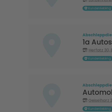
Kundenliebling
Abschleppdie
1a Autos
Herfatz 30,
Kundenliebling
Abschleppdie
Automob
Geiselharz 
Kundenliebling