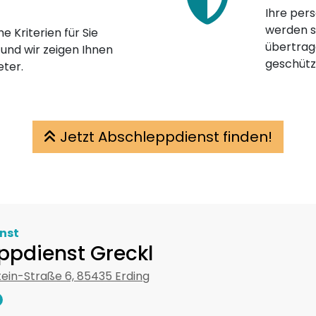
Ihre pers
werden st
e Kriterien für Sie
übertrage
 und wir zeigen Ihnen
geschütz
eter.
Jetzt Abschleppdienst finden!
nst
ppdienst Greckl
tein-Straße 6, 85435 Erding