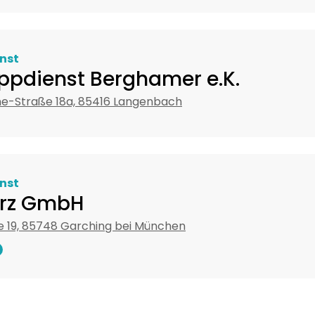
nst
ppdienst Berghamer e.K.
ne-Straße 18a, 85416 Langenbach
nst
ärz GmbH
e 19, 85748 Garching bei München