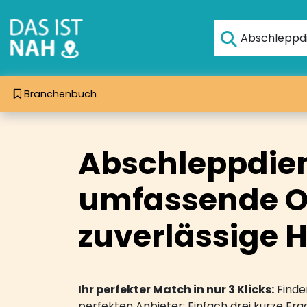
Branchenbuch
Abschleppdien
umfassende On
zuverlässige H
Ihr perfekter Match in nur 3 Klicks:
Finden
perfekten Anbieter: Einfach drei kurze F