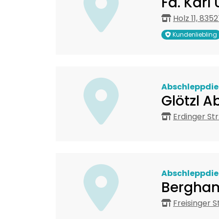
Fa. Karl
Holz 11, 835
Kundenliebling
Abschleppdie
Glötzl 
Erdinger Str
Abschleppdie
Bergham
Freisinger S