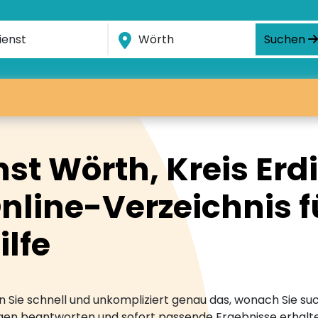
Suchen
st Wörth, Kreis Erd
line-Verzeichnis f
ilfe
 Sie schnell und unkompliziert genau das, wonach Sie suc
ragen beantworten und sofort passende Ergebnisse erhalt