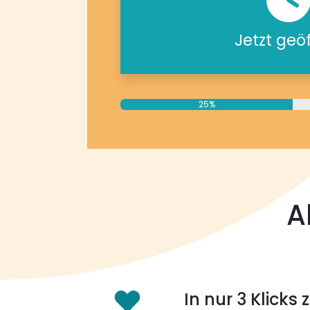
Jetzt geö
25%
A
In nur 3 Klicks