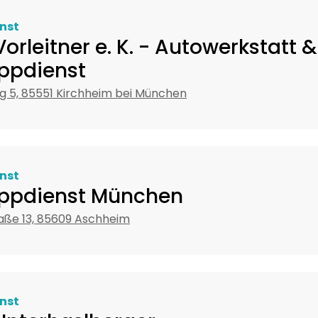
nst
orleitner e. K. - Autowerkstatt &
ppdienst
g 5, 85551 Kirchheim bei München
nst
ppdienst München
raße 13, 85609 Aschheim
nst