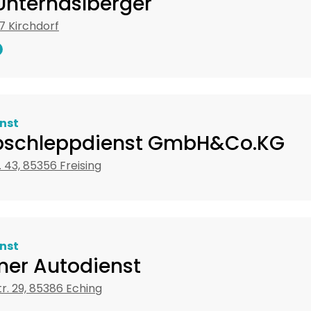
 Unterhaslberger
27 Kirchdorf
nst
Abschleppdienst GmbH&Co.KG
. 43, 85356 Freising
nst
er Autodienst
tr. 29, 85386 Eching