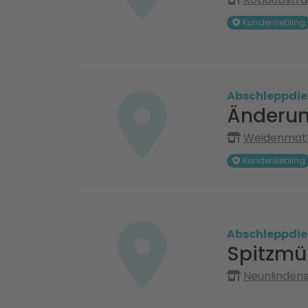
Kundenliebling
Abschleppdie
Änderun
Weidenmatt
Kundenliebling
Abschleppdie
Spitzmü
Neunlindens