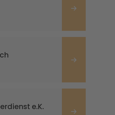
sch
rdienst e.K.