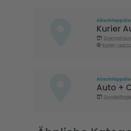
Abschleppdie
Kurier 
Zinkmattens
kurier-auto
Abschleppdie
Auto + 
Gundelfinger