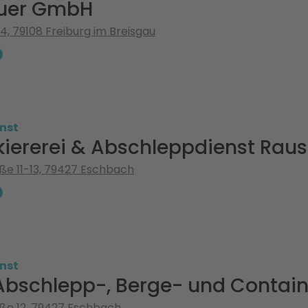
auer GmbH
4, 79108 Freiburg im Breisgau
nst
kiererei & Abschleppdienst Rau
ße 11-13, 79427 Eschbach
nst
bschlepp-, Berge- und Containe
ße 12, 79427 Eschbach