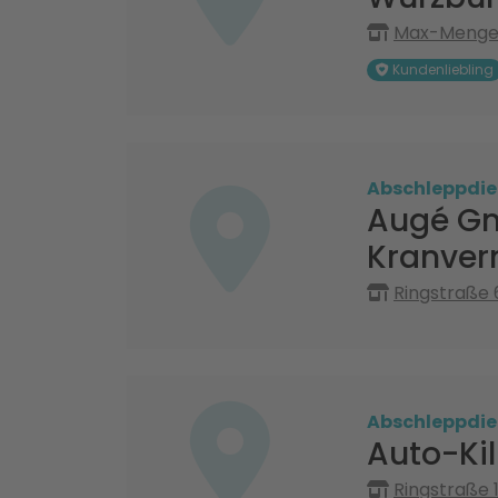
Max-Menger
Kundenliebling
Abschleppdie
Augé Gm
Kranver
Ringstraße 6
Abschleppdie
Auto-Ki
Ringstraße 1