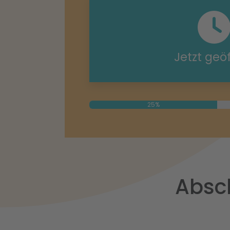
Jetzt geö
25%
Absch