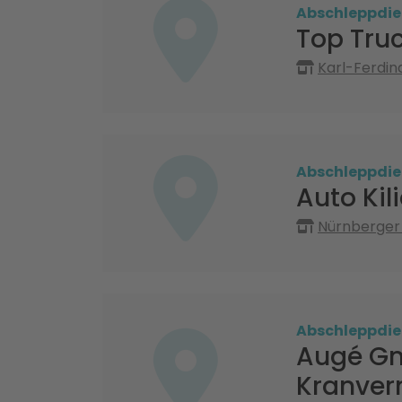
Abschleppdie
Top Tru
Karl-Ferdi
Abschleppdie
Auto Ki
Nürnberger 
Abschleppdie
Augé Gm
Kranver