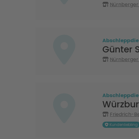
Nürnberger 
Abschleppdie
Günter S
Nürnberger 
Abschleppdie
Würzbur
Friedrich-B
Kundenliebling