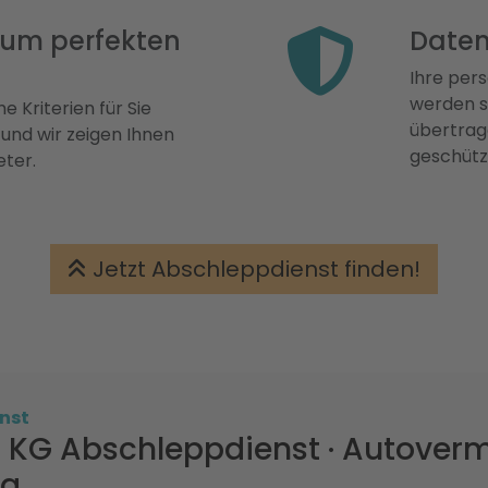
 zum perfekten
Daten
Ihre pers
werden st
e Kriterien für Sie
übertrage
 und wir zeigen Ihnen
geschütz
eter.
Jetzt Abschleppdienst finden!
nst
 KG Abschleppdienst · Autoverm
rg