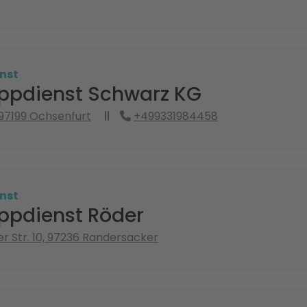
nst
ppdienst Schwarz KG
 97199 Ochsenfurt
+499331984458
nst
ppdienst Röder
r Str. 10, 97236 Randersacker