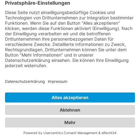
effizient die Hilfe zu bekommen, die Sie benötigen.
Nutzen Sie jetzt unser Online-Branchenbuch, um
den nächsten Abschleppdienst in Ihrer Nähe zu
finden und seien Sie bestens vorbereitet, falls ein
Notfall eintritt.
Abschleppdienste und Hotels:
Ein umfassendes Angebot für
Ihre Mobilität und Unterkunft
In unserem umfassenden Branchenportal finden
Sie nicht nur alle Informationen rund um
zuverlässige Abschleppdienste, sondern auch
detaillierte Einblicke in erstklassige Hotels. Wir
bieten Ihnen eine vielseitige Plattform, um sowohl
Ihre Mobilität im Straßenverkehr als auch Ihren
Komfort während des Aufenthalts in einem
Hotel
Wittenhagen bei Grimmen
zu gewährleisten.
Erfahren Sie mehr über die verschiedenen