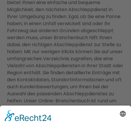
bietet Ihnen eine einfache und bequeme
Möglichkeit, den nächsten Abschleppdienst in
Ihrer Umgebung zu finden. Egal, ob Sie eine Panne
haben, in einen Unfall verwickelt sind oder Ihr
Fahrzeug aus anderen Gründen abgeschleppt
werden muss, unser Branchenbuch hilft Ihnen
dabei, den richtigen Abschleppdienst zur Stelle zu
haben. Mit nur wenigen Klicks können Sie auf unser
umfangreiches Verzeichnis zugreifen, das eine
Vielzahl von Abschleppdiensten in Ihrer Stadt oder
Region enthält. Sie finden detaillierte Einträge mit
den Kontaktdaten, Standortinformationen und oft
auch Kundenbewertungen, um Ihnen bei der
Auswahl des passenden Abschleppdienstes zu
helfen. Unser Online-Branchenbuch ist rund um
die Uhr verfügbar, so dass Sie jederzeit und an
jedem Ort den nächsten Abschleppdienst in Ihrer
Nähe finden können. Verlassen Sie sich auf unsere
zuverlässigen Informationen, um schnell und