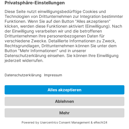
Online Branchenbuch, um den nächsten
Abschleppdienst zu finden und Ihre
Fahrzeugprobleme effizient zu lösen. Wir stehen
Ihnen zur Seite, wenn es um schnelle und
zuverlässige Abschleppdienste in Ihrer Nähe geht.
Finden Sie den passenden
Abschleppdienst und das
ideale Hotel - Unser
Branchenportal macht es
möglich
Unser umfangreiches Branchenportal bietet Ihnen
nicht nur alle Informationen zu zuverlässigen
Abschleppdiensten, sondern auch eine Vielzahl an
Optionen für Ihren nächsten Hotelaufenthalt in
einem
Hotel Winterlingen
. Wir verstehen, dass
sowohl die Sicherheit Ihres Fahrzeugs als auch der