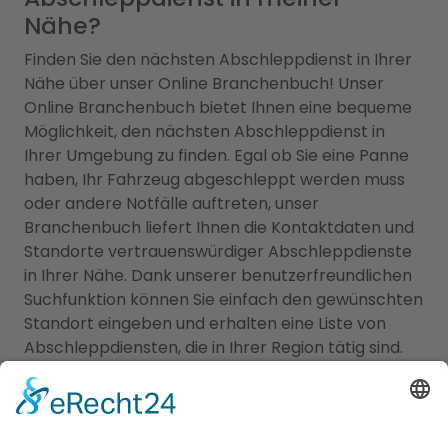
Nähe?
Finden Sie den nächsten Abschleppdienst in Ihrer
Nähe über unser Online Branchenbuch! Unser
Online Branchenbuch bietet Ihnen eine bequeme
Möglichkeit, den nächsten Abschleppdienst in
Ihrer Umgebung zu finden. Egal ob Sie eine Panne
haben, Ihr Fahrzeug abgeschleppt werden muss
oder andere Notfälle auftreten, unser
Branchenbuch liefert Ihnen die Kontaktdaten und
Standorte vertrauenswürdiger Abschleppdienste
in Ihrer Nähe. Dank unserer benutzerfreundlichen
Suchfunktion können Sie einfach den gewünschten
Standort eingeben und erhalten eine Liste von
Abschleppdiensten, die in Ihrer Region tätig sind.
Sie finden Informationen zu deren
Dienstleistungen, Öffnungszeiten und
Kontaktdaten, damit Sie schnell und unkompliziert
Hilfe erhalten können. Verlassen Sie sich auf unser