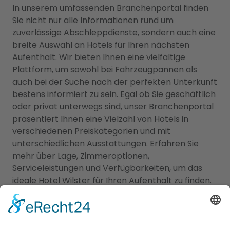
In unserem umfassenden Branchenportal finden
Sie nicht nur alle Informationen rund um
zuverlässige Abschleppdienste, sondern auch eine
breite Auswahl an Hotels für Ihren nächsten
Aufenthalt. Wir bieten Ihnen eine vielfältige
Plattform, um sowohl bei Fahrzeugpannen als
auch bei der Suche nach der perfekten Unterkunft
bestens informiert zu sein. Egal ob Sie geschäftlich
oder privat unterwegs sind, unser Branchenportal
präsentiert Ihnen eine Vielzahl von Hotels in
verschiedenen Preiskategorien und mit
unterschiedlichen Ausstattungen. Erfahren Sie
mehr über Lage, Zimmeroptionen,
Serviceleistungen und Verfügbarkeiten, um das
ideale
Hotel Wilster
für Ihren Aufenthalt zu finden.
Von luxuriösen 5-Sterne-Hotels bis hin zu
gemütlichen Bed & Breakfasts - bei uns werden Sie
fündig. Gleichzeitig bieten wir Ihnen umfassende
Informationen zu zuverlässigen