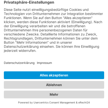
Abschleppdiensten in Ihrer Umgebung. Wenn Sie
eine Fahrzeugpanne haben oder abgeschleppt
werden müssen, können Sie auf unsere Datenbank
vertrauen, die Ihnen eine Liste qualifizierter
Abschleppdienste präsentiert. Informieren Sie sich
über ihre Dienstleistungen, Erreichbarkeit und
Kundenbewertungen, um im Notfall schnell
professionelle Hilfe zu erhalten. Unser
Branchenportal vereint die besten Informationen
zu Hotels und Abschleppdiensten. Ob Sie nach
einer komfortablen Unterkunft suchen oder bei
einer Fahrzeugpanne Unterstützung benötigen -
wir stehen Ihnen zur Seite.
Jetzt Abschleppdienst finden!