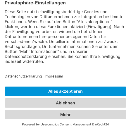
erleichtern Ihnen die Suche und sorgen dafür, dass
Sie professionelle Hilfe erhalten, wenn es um das
Abschleppen schwerer Fahrzeuge geht.
Alles unter einem Dach:
Informationen zu
Abschleppdiensten und Hotels
in einem Branchenportal
Unser umfangreiches Branchenportal bietet Ihnen
nicht nur alle Informationen rund um zuverlässige
Abschleppdienste, sondern auch eine breite
Auswahl an Hotels für Ihren nächsten Aufenthalt.
Hier finden Sie alles, was Sie benötigen, um sowohl
im Notfall als auch bei der Urlaubsplanung bestens
informiert zu sein. Egal ob Sie einen
Abschleppdienst in Ihrer Nähe suchen oder nach
dem perfekten
Hotel Willingshausen
für Ihre