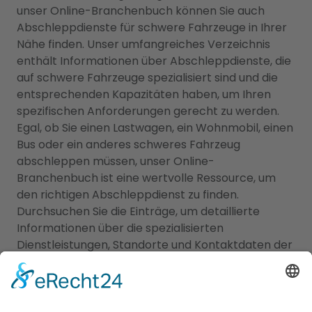
unser Online-Branchenbuch können Sie auch
Abschleppdienste für schwere Fahrzeuge in Ihrer
Nähe finden. Unser umfangreiches Verzeichnis
enthält Informationen über Abschleppdienste, die
auf schwere Fahrzeuge spezialisiert sind und die
entsprechenden Kapazitäten haben, um Ihren
spezifischen Anforderungen gerecht zu werden.
Egal, ob Sie einen Lastwagen, ein Wohnmobil, einen
Bus oder ein anderes schweres Fahrzeug
abschleppen müssen, unser Online-
Branchenbuch ist eine wertvolle Ressource, um
den richtigen Abschleppdienst zu finden.
Durchsuchen Sie die Einträge, um detaillierte
Informationen über die spezialisierten
Dienstleistungen, Standorte und Kontaktdaten der
Abschleppdienste für schwere Fahrzeuge zu
erhalten. Verlassen Sie sich auf unser Online-
Branchenbuch, um den idealen Abschleppdienst
für schwere Fahrzeuge in Ihrer Nähe zu finden. Wir