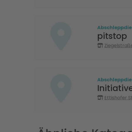
Abschleppdie
pitstop
Ziegelstraß
Abschleppdie
Initiativ
Ettishofer S