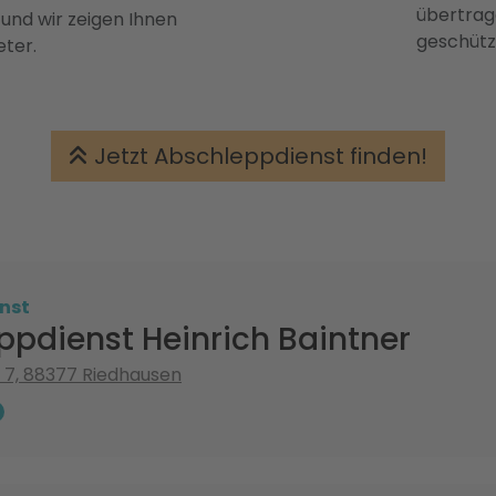
übertrage
 und wir zeigen Ihnen
geschütz
eter.
Jetzt Abschleppdienst finden!
nst
ppdienst Heinrich Baintner
 7, 88377 Riedhausen