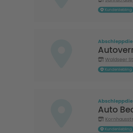
Kundenliebling
Abschleppdie
Autover
Waldseer St
Kundenliebling
Abschleppdie
Auto Be
Kornhausstr
Kundenliebling