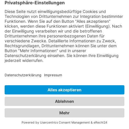
Abschleppdiensten, sondern auch eine
umfassende Auswahl an Hotels für Ihren nächsten
Aufenthalt. Wir möchten sicherstellen, dass Sie
sowohl bei Fahrzeugpannen als auch bei der
Suche nach der idealen Unterkunft bestens
informiert sind. Egal, ob Sie geschäftlich oder
privat unterwegs sind, unser Branchenportal
bietet Ihnen detaillierte Informationen zu
verschiedenen Hotels. Entdecken Sie luxuriöse
Hotels, gemütliche Bed & Breakfasts,
budgetfreundliche Unterkünfte und vieles mehr.
Informieren Sie sich über Zimmerkategorien,
Ausstattung, Lage und Preise, um die perfekte
Unterkunft für Ihre Bedürfnisse zu finden.
Gleichzeitig möchten wir Ihnen in Notfällen
Unterstützung bieten. In unserer Datenbank finden
Sie eine Auswahl an professionellen
Abschleppdiensten, die Ihnen bei Fahrzeugpannen