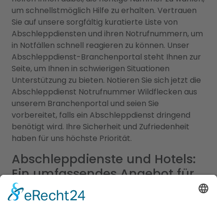
um schnellstmöglich Hilfe zu erhalten. Vertrauen
Sie auf unsere sorgfältig kuratierte Liste von
Abschleppdiensten und ihren Notrufnummern, um
in Notfällen schnell reagieren zu können. Unser
Abschleppdienst-Branchenportal steht Ihnen zur
Seite, um Ihnen in schwierigen Situationen
Unterstützung zu bieten. Notieren Sie sich jetzt die
Abschleppdienst Notrufnummer Wildflecken aus
unserem Branchenportal und seien Sie
vorbereitet, falls ein Abschleppdienst dringend
benötigt wird. Ihre Sicherheit und Zufriedenheit
haben für uns höchste Priorität.
Abschleppdienste und Hotels:
Ein umfassendes Angebot für
Ihre Mobilität und Unterkunft
In unserem umfangreichen Branchenportal finden
Sie nicht nur alle Informationen zu zuverlässigen