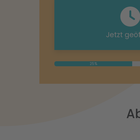
Jetzt geö
25%
Ab