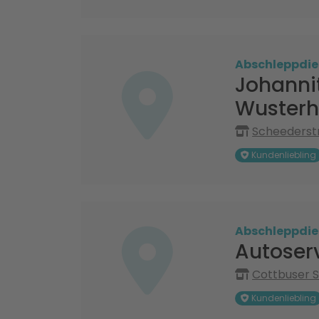
Abschleppdie
Johannit
Wuster
Scheederstr
Kundenliebling
Abschleppdie
Autoser
Cottbuser S
Kundenliebling