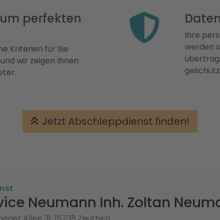
 zum perfekten
Daten
Ihre pers
werden st
e Kriterien für Sie
übertrage
 und wir zeigen Ihnen
geschütz
eter.
Jetzt Abschleppdienst finden!
nst
vice Neumann Inh. Zoltan Neum
ener Allee 31, 15738 Zeuthen