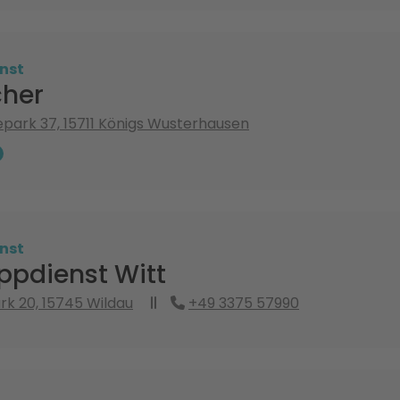
nst
her
ark 37, 15711 Königs Wusterhausen
nst
ppdienst Witt
k 20, 15745 Wildau
+49 3375 57990