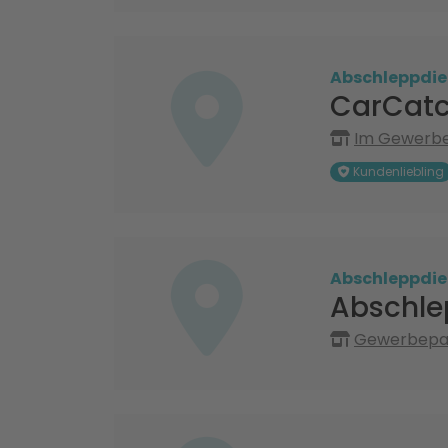
Abschleppdie
CarCatc
Im Gewerbep
Kundenliebling
Abschleppdie
Abschle
Gewerbepar