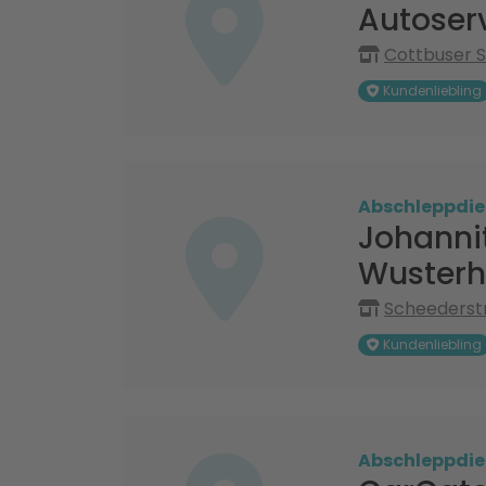
Autoser
Cottbuser S
Kundenliebling
Abschleppdie
Johannit
Wuster
Scheederstr
Kundenliebling
Abschleppdie