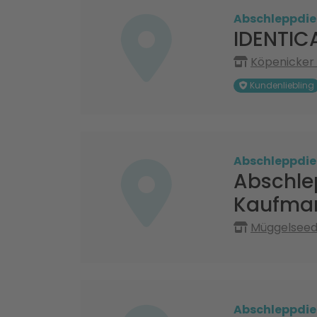
Abschleppdie
IDENTIC
Köpenicker 
Kundenliebling
Abschleppdie
Abschle
Kaufman
Müggelseeda
Abschleppdie