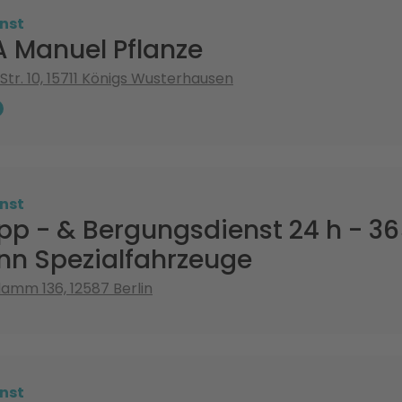
nst
A Manuel Pflanze
Str. 10, 15711 Königs Wusterhausen
nst
pp - & Bergungsdienst 24 h - 3
n Spezialfahrzeuge
mm 136, 12587 Berlin
nst