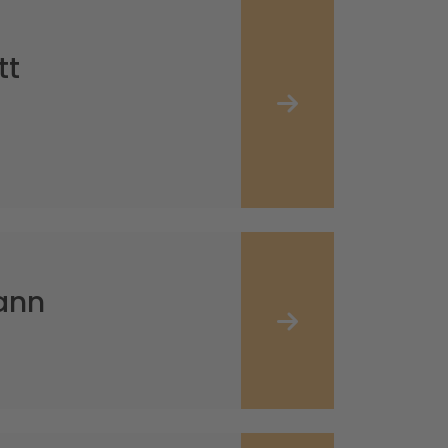
tt
ann