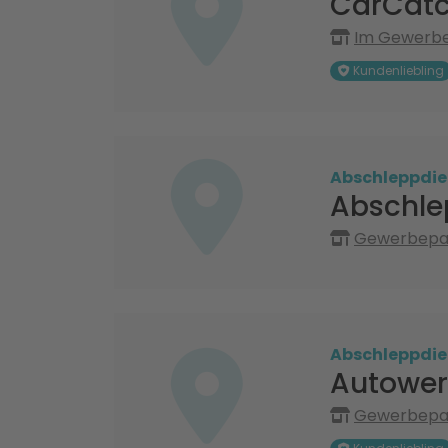
CarCatc
Im Gewerbep
Kundenliebling
Abschleppdie
Abschle
Gewerbepar
Abschleppdie
Autowerk
Gewerbepar