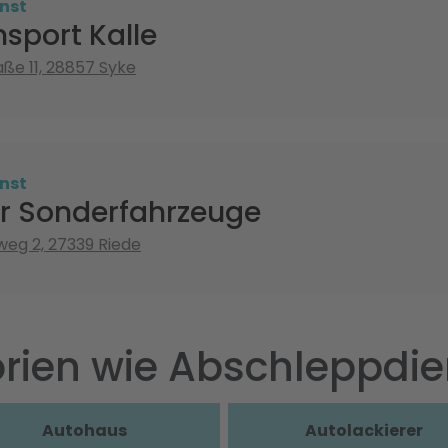
nst
sport Kalle
ße 11, 28857 Syke
nst
r Sonderfahrzeuge
eg 2, 27339 Riede
rien wie Abschleppdie
Autohaus
Autolackierer