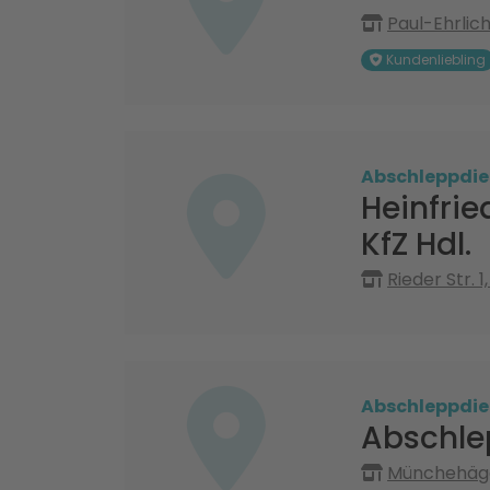
Paul-Ehrlic
Kundenliebling
Abschleppdie
Heinfrie
KfZ Hdl.
Rieder Str. 
Abschleppdie
Abschle
Münchehäge