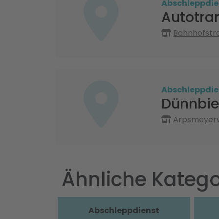
Abschleppdie
Autotran
Bahnhofstra
Abschleppdie
Dünnbie
Arpsmeyerw
Ähnliche Katego
Abschleppdienst