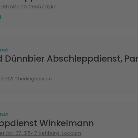
h-Straße 20, 28857 Syke
nst
d Dünnbier Abschleppdienst, Pa
1, 27321 Thedinghausen
nst
ppdienst Winkelmann
r Str. 27, 31547 Rehburg-Loccum