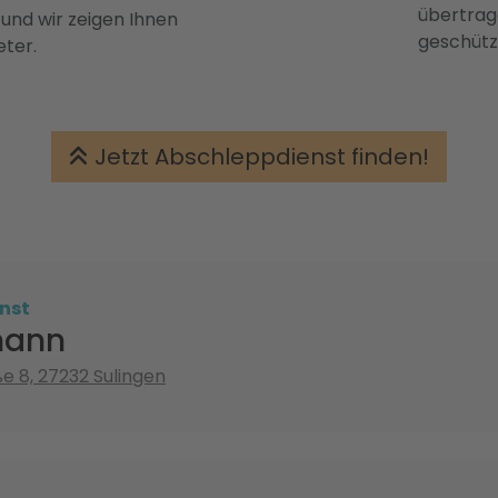
übertrage
 und wir zeigen Ihnen
geschütz
eter.
Jetzt Abschleppdienst finden!
nst
mann
 8, 27232 Sulingen