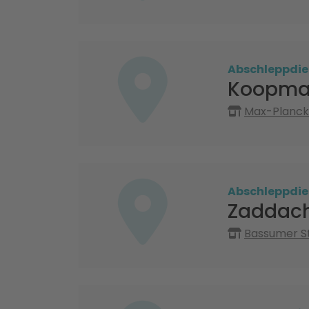
Abschleppdie
Koopman
Max-Planck-
Abschleppdie
Zaddach
Bassumer St