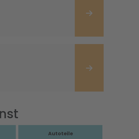
nst
Autoteile