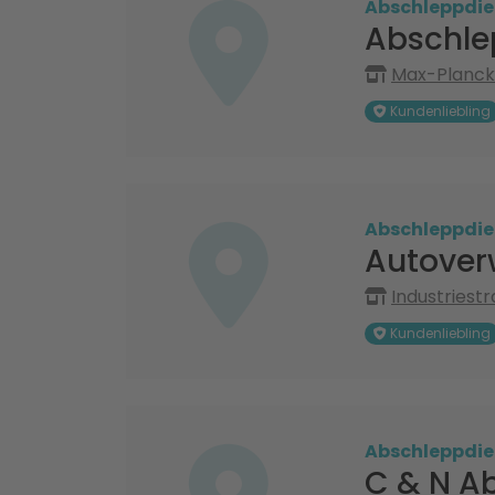
Abschleppdie
Abschle
Max-Planck-
Kundenliebling
Abschleppdie
Autove
Industriestr
Kundenliebling
Abschleppdie
C & N A