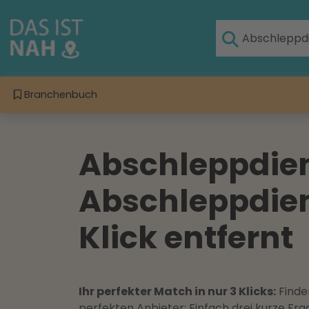
Branchenbuch
Abschleppdiens
Abschleppdien
Klick entfernt
Ihr perfekter Match in nur 3 Klicks:
Finden
perfekten Anbieter: Einfach drei kurze F