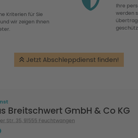
Ihre pers
werden st
e Kriterien für Sie
übertrage
 und wir zeigen Ihnen
geschütz
eter.
Jetzt Abschleppdienst finden!
nst
s Breitschwert GmbH & Co KG
r Str. 35, 91555 Feuchtwangen