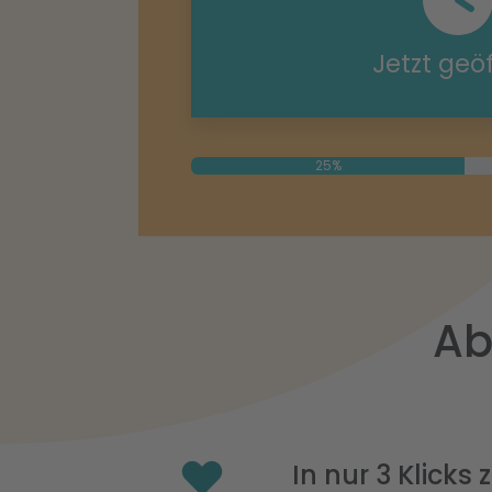
Jetzt geö
25%
Ab
In nur 3 Klicks