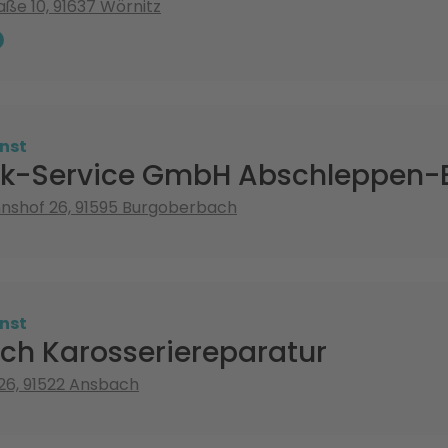
aße 10, 91637 Wörnitz
nst
uck-Service GmbH Abschleppen-
nshof 26, 91595 Burgoberbach
nst
rich Karosseriereparatur
26, 91522 Ansbach