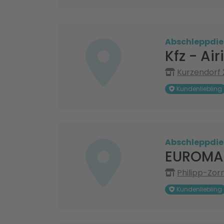
Abschleppdie
Kfz - Ai
Kurzendorf 
Kundenliebling
Abschleppdie
EUROMAS
Philipp-Zor
Kundenliebling