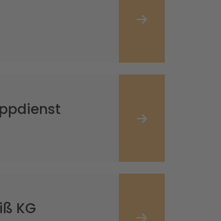
eppdienst
iß KG