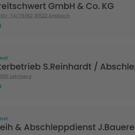
reitschwert GmbH & Co. KG
Str. 74/76/82, 91522 Ansbach
nst
terbetrieb S.Reinhardt / Abschl
 91611 Lehrberg
nst
leih & Abschleppdienst J.Bauere