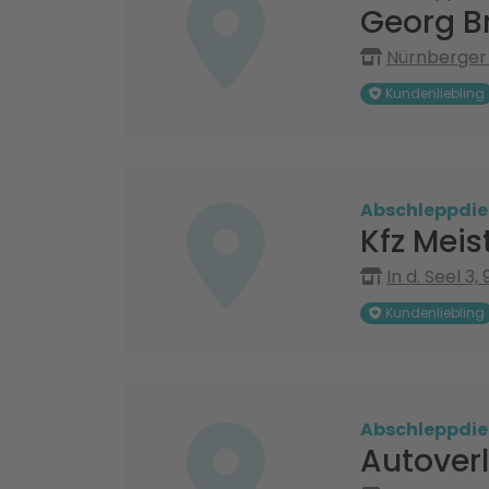
Georg B
Nürnberger 
Kundenliebling
Abschleppdie
Kfz Meis
In d. Seel 3,
Kundenliebling
Abschleppdie
Autover