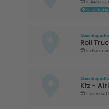
Industriestr
Kundenliebling
Abschleppdie
Roll Tr
Im Herrman
Abschleppdie
Kfz - Ai
Kurzendorf 