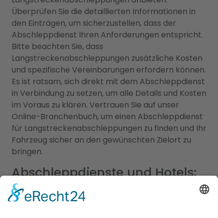
Überprüfen Sie die detaillierten Informationen in
den Einträgen, um sicherzustellen, dass der
Abschleppdienst Ihren Anforderungen entspricht.
Bitte beachten Sie, dass
Langstreckenabschleppungen zusätzliche Kosten
und spezifische Vereinbarungen erfordern können.
Es ist ratsam, sich direkt mit dem Abschleppdienst
in Verbindung zu setzen, um alle Details und Kosten
im Voraus zu klären. Vertrauen Sie auf unser
Online-Branchenbuch, um einen Abschleppdienst
für Langstreckenabschleppungen zu finden und Ihr
Fahrzeug sicher an den gewünschten Zielort zu
bringen.
Abschleppdienste und Hotels:
Ein umfassendes Angebot für
Ihre Mobilität und Unterkunft