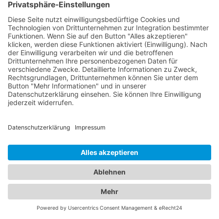
Unser umfangreiches Branchenportal bietet Ihnen
nicht nur alle Informationen rund um zuverlässige
Abschleppdienste, sondern auch eine breite
Auswahl an Hotels für Ihren nächsten Aufenthalt.
Hier finden Sie alles, was Sie benötigen, um sowohl
im Notfall als auch bei der Urlaubsplanung bestens
informiert zu sein. Egal ob Sie einen
Abschleppdienst in Ihrer Nähe suchen oder nach
dem perfekten
Hotel Wiesenfelden
für Ihre
Reisevorhaben Ausschau halten - bei uns sind Sie
richtig. Unser Portal präsentiert Ihnen eine
umfassende Liste von Abschleppdiensten, die
Ihnen bei Fahrzeugpannen und Problemen zur
Seite stehen. Erfahren Sie mehr über ihre
Leistungen, Verfügbarkeiten und Kontaktdaten, um
im Ernstfall schnell und zuverlässig Hilfe zu
erhalten. Gleichzeitig bieten wir Ihnen
Informationen zu verschiedenen Hotels in Ihrer
gewünschten Destination. Ob Sie nach einem