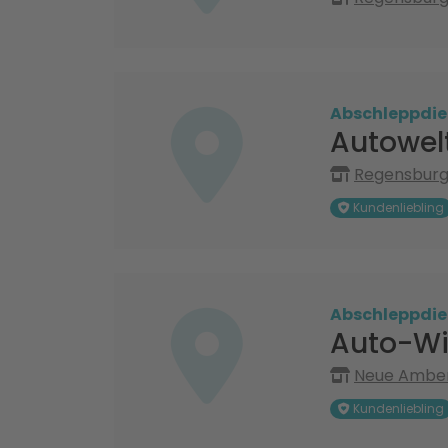
Abschleppdie
Autowel
Regensburge
Kundenliebling
Abschleppdie
Auto-W
Neue Amberg
Kundenliebling