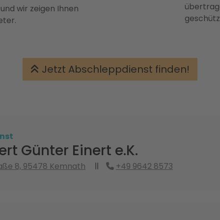
übertrage
 und wir zeigen Ihnen
geschütz
eter.
Jetzt Abschleppdienst finden!
nst
ert Günter Einert e.K.
aße 8, 95478 Kemnath
+49 9642 8573