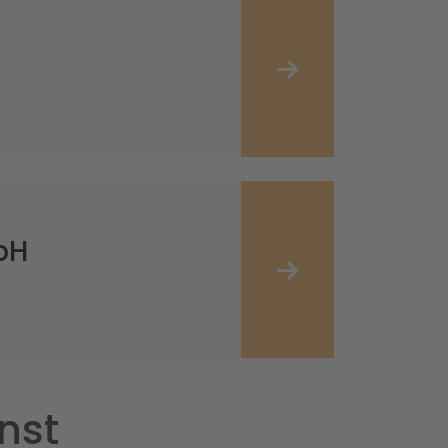
bH
nst