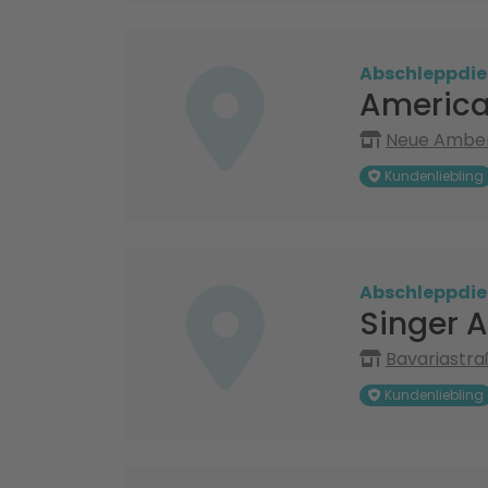
Abschleppdie
America
Neue Amber
Kundenliebling
Abschleppdie
Singer 
Bavariastra
Kundenliebling