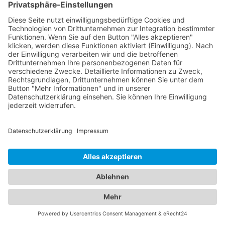
Abschleppkosten abgedeckt sind. Auf diese Weise
können Sie besser auf eine mögliche
Abschleppsituation
Abschleppdienste und Hotels:
Ein umfassendes Angebot für
Ihre Mobilität und Unterkunft
Unser umfangreiches Branchenportal bietet Ihnen
nicht nur alle Informationen zu zuverlässigen
Abschleppdiensten, sondern auch eine Vielzahl an
Optionen für Ihren nächsten Hotelaufenthalt in
einem
Hotel Thermalbad Wiesenbad
. Wir
verstehen, dass sowohl die Sicherheit Ihres
Fahrzeugs als auch der Komfort Ihrer Unterkunft
von großer Bedeutung sind. Entdecken Sie eine
breite Auswahl an Hotels in verschiedenen
Preiskategorien und für unterschiedliche
Bedürfnisse. Von luxuriösen 5-Sterne-Hotels bis hin