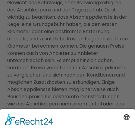
Gewicht des Fahrzeugs, dem Schwierigkeitsgrad
des Abschleppens und der Tageszeit ab. Es ist
wichtig zu beachten, dass Abschleppdienste in der
Regel eine Grundgebühr haben, die den ersten
Kilometer oder eine bestimmte Entfernung
abdeckt, und zusätzliche Kosten für jeden weiteren
Kilometer berechnen können. Die genauen Preise
können auch von Anbieter zu Anbieter
unterschiedlich sein. Es empfiehlt sich daher,
vorab die Preise verschiedener Abschleppdienste
zu vergleichen und sich nach den Konditionen und
möglichen Zusatzkosten zu erkundigen. Einige
Abschleppdienste bieten möglicherweise auch
Pauschalpreise für bestimmte Dienstleistungen
wie das Abschleppen nach einem Unfall oder das
Entfernen eines falsch geparkten Fahrzeugs an. Es
ist ratsam, sich im Voraus über die Kosten zu
informieren und gegebenenfalls auch bei der
eigenen Versicherung nachzufragen, ob