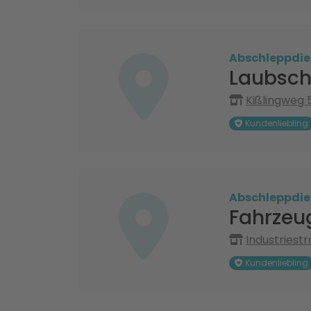
Abschleppdie
Laubsc
Kißlingweg 
Kundenliebling
Abschleppdie
Fahrzeu
Industriest
Kundenliebling