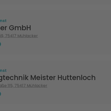
nst
her GmbH
59, 75417 Mühlacker
nst
gtechnik Meister Huttenloch
raße 115, 75417 Mühlacker