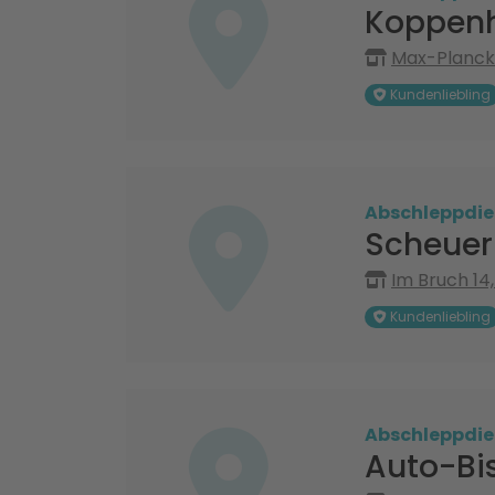
Koppen
Max-Planck-
Kundenliebling
Abschleppdie
Scheuer
Im Bruch 14
Kundenliebling
Abschleppdie
Auto-Bi