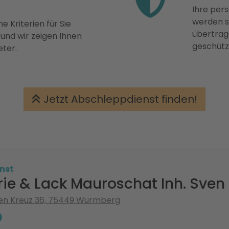
Ihre pers
werden st
e Kriterien für Sie
übertrage
 und wir zeigen Ihnen
geschütz
eter.
Jetzt Abschleppdienst finden!
nst
ie & Lack Mauroschat Inh. Sven 
nen Kreuz 36, 75449 Wurmberg