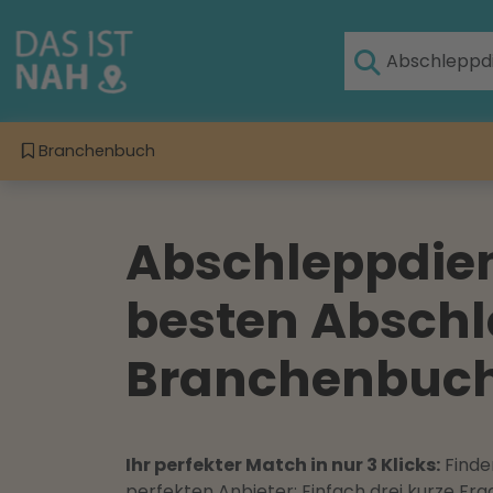
Branchenbuch
Abschleppdien
besten Abschl
Branchenbuch 
Ihr perfekter Match in nur 3 Klicks:
Finden
perfekten Anbieter: Einfach drei kurze F