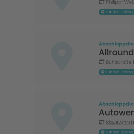
Philipp-Web
Kundenliebling
Abschleppdie
Allround
Bühlstraße 1
Kundenliebling
Abschleppdie
Autower
Riquewihrst
Kundenliebling