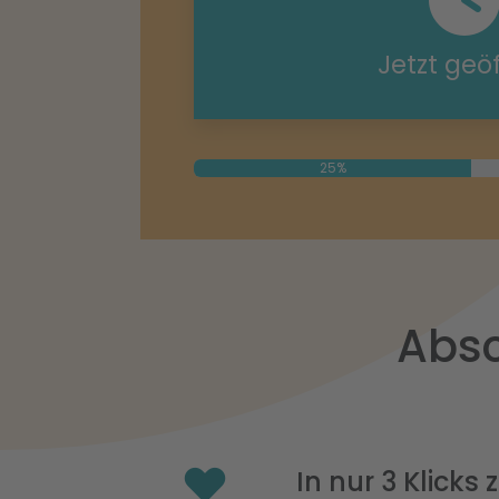
Jetzt geö
25%
Absc
In nur 3 Klicks