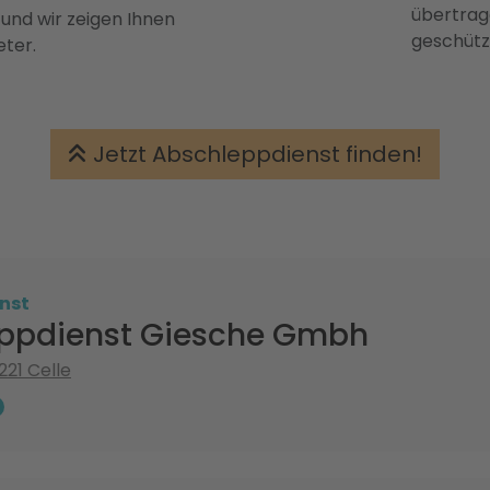
übertrage
 und wir zeigen Ihnen
geschütz
eter.
Jetzt Abschleppdienst finden!
nst
ppdienst Giesche Gmbh
221 Celle