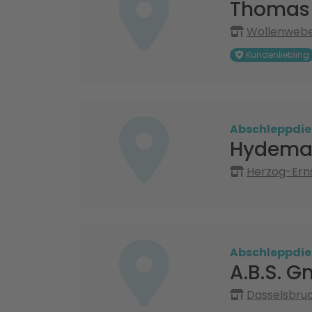
Thomas P
Wollenweber
Kundenliebling
Abschleppdie
Hydema
Herzog-Erns
Abschleppdie
A.B.S. 
Dasselsbruc