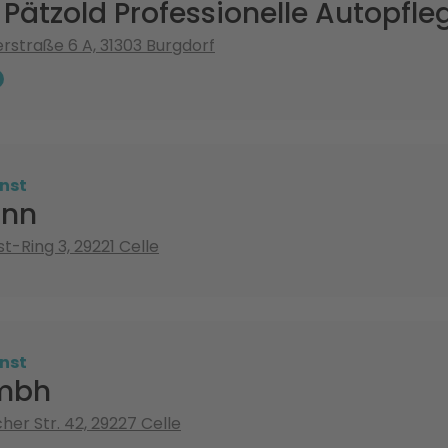
ätzold Professionelle Autopfle
straße 6 A, 31303 Burgdorf
nst
nn
t-Ring 3, 29221 Celle
nst
Gmbh
her Str. 42, 29227 Celle