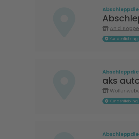
Abschleppdie
Abschle
An d. Koppel
Kundenliebling
Abschleppdie
aks aut
Wollenweber
Kundenliebling
Abschleppdie