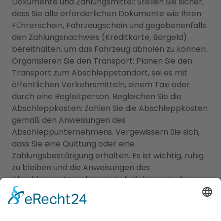
Dokumente und Zahlungsmittel: Stellen Sie sicher,
dass Sie alle erforderlichen Dokumente wie Ihren
Führerschein, Fahrzeugschein und gegebenenfalls
den Zahlungsnachweis (Kreditkarte, Bargeld)
bereithalten, um das Fahrzeug abholen zu können.
Organisieren Sie den Transport: Planen Sie den
Transport zum Abschleppstandort, sei es mit
öffentlichen Verkehrsmitteln, einem Taxi oder
durch eine Begleitperson. Begleichen Sie die
Abschleppkosten: Zahlen Sie die Abschleppkosten
gemäß den Anweisungen des
Abschleppunternehmens. Vergewissern Sie sich,
dass Sie eine Quittung oder eine
Zahlungsbestätigung erhalten. Es ist wichtig, ruhig
zu bleiben und die Anweisungen des
Abschleppunternehmens zu befolgen, um den
Prozess reibungslos abzuwickeln. Überprüfen Sie
auch Ihre örtlichen Vorschriften und Gesetze
bezüglich des Abschleppens von Fahrzeugen, um