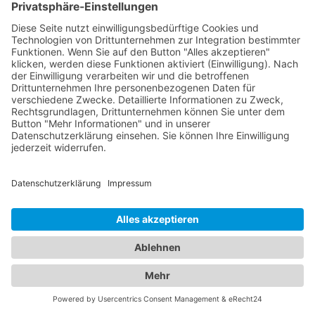
Ihre Rechte und Verantwortlichkeiten zu
verstehen.
Alles unter einem Dach:
Informationen zu
Abschleppdiensten und Hotels
in einem Branchenportal
Unser umfangreiches Branchenportal bietet Ihnen
nicht nur alle Informationen rund um zuverlässige
Abschleppdienste, sondern auch eine breite
Auswahl an Hotels für Ihren nächsten Aufenthalt.
Hier finden Sie alles, was Sie benötigen, um sowohl
im Notfall als auch bei der Urlaubsplanung bestens
informiert zu sein. Egal ob Sie einen
Abschleppdienst in Ihrer Nähe suchen oder nach
dem perfekten
Hotel Wathlingen
für Ihre
Reisevorhaben Ausschau halten - bei uns sind Sie
richtig. Unser Portal präsentiert Ihnen eine