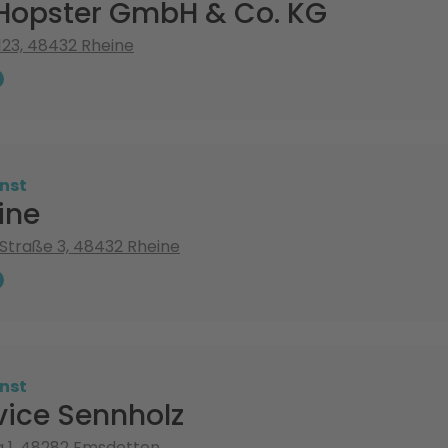
 Hopster GmbH & Co. KG
 123, 48432 Rheine
nst
ine
Straße 3, 48432 Rheine
nst
vice Sennholz
 1, 48282 Emsdetten