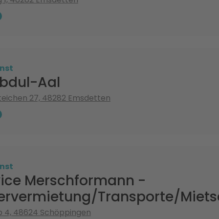
nst
bdul-Aal
teichen 27, 48282 Emsdetten
nst
vice Merschformann -
rvermietung/Transporte/Miets
 4, 48624 Schöppingen