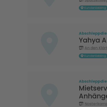
Kundenliebling
Abschleppdie
Yahya A
An den Klär
Kundenliebling
Abschleppdie
Mietser
Anhänge
Nosterkamp