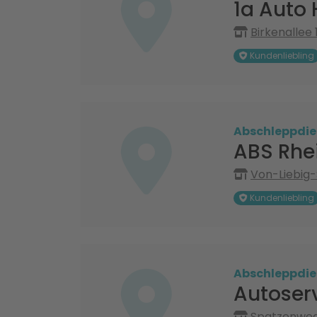
1a Auto
Birkenallee
Kundenliebling
Abschleppdie
ABS Rhe
Von-Liebig-
Kundenliebling
Abschleppdie
Autoser
Spatzenweg