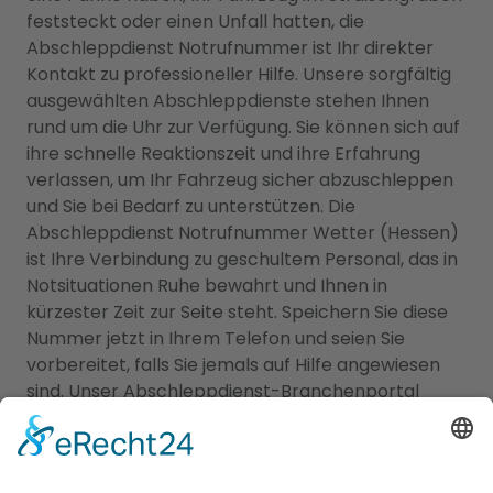
feststeckt oder einen Unfall hatten, die
Abschleppdienst Notrufnummer ist Ihr direkter
Kontakt zu professioneller Hilfe. Unsere sorgfältig
ausgewählten Abschleppdienste stehen Ihnen
rund um die Uhr zur Verfügung. Sie können sich auf
ihre schnelle Reaktionszeit und ihre Erfahrung
verlassen, um Ihr Fahrzeug sicher abzuschleppen
und Sie bei Bedarf zu unterstützen. Die
Abschleppdienst Notrufnummer Wetter (Hessen)
ist Ihre Verbindung zu geschultem Personal, das in
Notsituationen Ruhe bewahrt und Ihnen in
kürzester Zeit zur Seite steht. Speichern Sie diese
Nummer jetzt in Ihrem Telefon und seien Sie
vorbereitet, falls Sie jemals auf Hilfe angewiesen
sind. Unser Abschleppdienst-Branchenportal
macht es einfach, die richtige Notrufnummer für
Abschleppdienste zu finden. Rufen Sie bei Bedarf
direkt die Abschleppdienst Notrufnummer an und