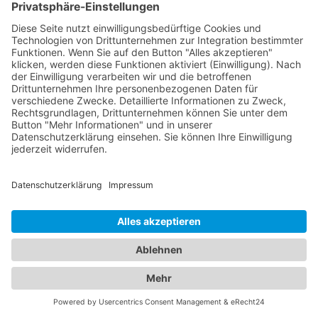
erhalten Sie professionelle Hilfe, wann immer Sie
sie benötigen.
Von Abschleppdiensten bis zu
komfortablen Unterkünften:
Alles, was Sie brauchen, an
einem Ort
Unser umfangreiches Branchenportal bietet Ihnen
nicht nur alle Informationen rund um zuverlässige
Abschleppdienste, sondern auch eine breite
Auswahl an Hotels für Ihren nächsten Aufenthalt.
Hier finden Sie alles, was Sie benötigen, um sowohl
im Notfall als auch bei der Urlaubsplanung bestens
informiert zu sein. Egal ob Sie einen
Abschleppdienst in Ihrer Nähe suchen oder nach
dem perfekten
Hotel Wetter (Hessen)
für Ihre
Reisevorhaben Ausschau halten - bei uns sind Sie
richtig. Unser Portal präsentiert Ihnen eine